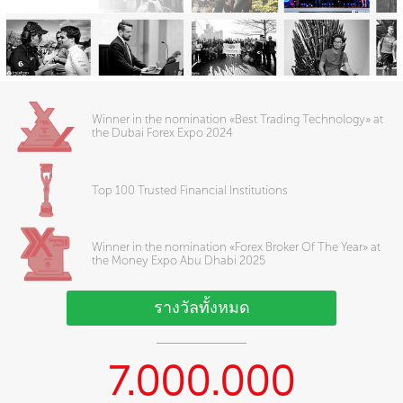
Winner in the nomination «Best Trading Technology» at
the Dubai Forex Expo 2024
Top 100 Trusted Financial Institutions
Winner in the nomination «Forex Broker Of The Year» at
the Money Expo Abu Dhabi 2025
รางวัลทั้งหมด
7.000.000