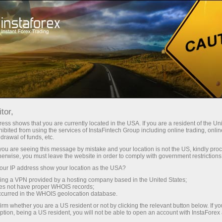
Para principiantes
Cómo es Forex?
tor,
Cómo es Forex?
ess shows that you are currently located in the USA. If you are a resident of the Uni
ibited from using the services of InstaFintech Group including online trading, online
drawal of funds, etc.
k you are seeing this message by mistake and your location is not the US, kindly pro
La palabra Forex es una combinación formada
herwise, you must leave the website in order to comply with government restrictions
por la combinación de las partes iniciales de las
ur IP address show your location as the USA?
dos palabras en inglés: foreign (extranjero) y
sing a VPN provided by a hosting company based in the United States;
exchange (cambio). La traducción palabra por
oes not have proper WHOIS records;
occurred in the WHOIS geolocation database.
palabra de esta frase significa cambio de
irm whether you are a US resident or not by clicking the relevant button below. If y
moneda extranjera. La práctica de cambiar una
ption, being a US resident, you will not be able to open an account with InstaForex
moneda por otra dio origen a un mercado de