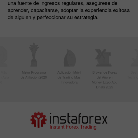
una fuente de ingresos regulares, asegúrese de
aprender, capacitarse, adoptar la experiencia exitosa
de alguien y perfeccionar su estrategia.
r Más
Mejor Programa
Aplicación Móvil
Bróker de Forex
Best
n Asia
de Afiliación 2020
de Trading Más
del Año en
Techno
20
Innovadora
Money Expo Abu
Dhabi 2025