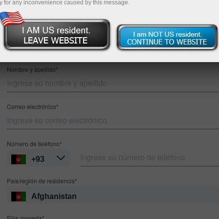
y for any inconvenience caused by this message.
Regístrese
MT4
MT5
Nombre y apellido*
Correo electrónico*
Número de teléfono*
+93
País/región de residencia*
Afghanistan
Elija moneda*