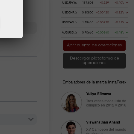
USDJPY.fx
157.805
-0.629
-0.40%
USDCHF.fx
0.80800
-0.00420
-0.52%
USDCAD.fx
1.39410
-0.00720
-0.51%
AUDUSD.fx
0.70660
+0.00340
+0.48%
Abrir cuenta de operaciones
Descargar plataforma de
operaciones
Embajadores de la marca InstaForex
Yuliya Efimova
Tres veces medallista de
olímpico en 2012 y 2016
Viswanathan Anand
XV Campeón del mundo
de ajedrez