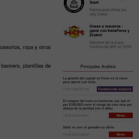
Team
Participante oficial del
rally Dakar
Únase a nosotros -
¡gane con InstaForex y
Zvolen!
Ganador de la Copa
cesorios, ropa y otros
Continental IIHF en 2005
anners, plantillas de
Principales Análisis
La gestión del capital en Forex es la clave
para operar con éxito
11:54 2024-07-26
Fundamental analysis
El colapso del euro es inminente: por qué el
par EUR/USD corre el riesgo de caer muy por
debajo de la paridad con el dólar
13:20 2022-08-01
News
Dólar vs yen: el ganador es obvio
14:35 2022-08-25
News