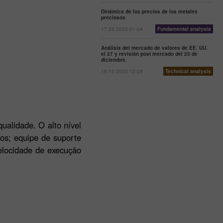
Dinámica de los precios de los metales
preciosos
17:33 2023-01-04
Fundamental analysis
Análisis del mercado de valores de EE. UU.
el 27 y revisión post mercado del 23 de
diciembre.
16:13 2022-12-28
Technical analysis
ualidade. O alto nível
os; equipe de suporte
elocidade de execução