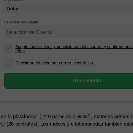
Dólar
Selección de Cuenta*
Selección de Cuenta
Acepto los términos y condiciones del acuerdo y confirmo qu
años
Recibir orientación por correo electrónico
Bono de 30%
Depósito Afortunado
Abrir cuenta
Bono del Club InstaForex
en la plataforma: (¡110 pares de divisas!), materias primas (
D (26 contratos). Los índices y criptomonedas también está