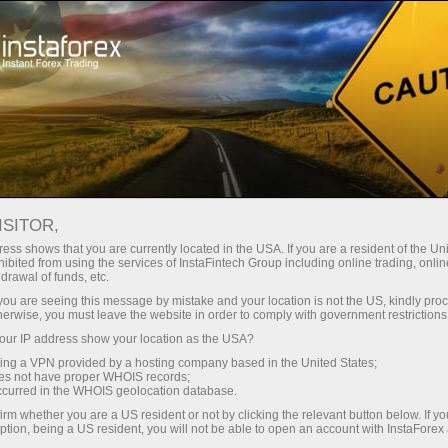
 instantánea de la cuenta
Plataforma comercial
a Principiantes
Para Inversionistas
Para Socios
Campa
nte
ISITOR,
ess shows that you are currently located in the USA. If you are a resident of the Uni
ibited from using the services of InstaFintech Group including online trading, online
drawal of funds, etc.
k you are seeing this message by mistake and your location is not the US, kindly pro
o tiempo y brindará al principiante amplias oportunidades pa
herwise, you must leave the website in order to comply with government restrictions
a que duplicará su depósito!
ur IP address show your location as the USA?
sing a VPN provided by a hosting company based in the United States;
oes not have proper WHOIS records;
occurred in the WHOIS geolocation database.
irm whether you are a US resident or not by clicking the relevant button below. If y
ption, being a US resident, you will not be able to open an account with InstaForex