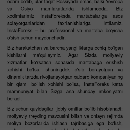
odam bo'lib, ular faqat Rossiyada emas, balki Yevropa
va Osiyo mamlakatlarida ishlamoqda. Biz
xodimlarimiz InstaForeksda martabalariga asos
solayotganlaridan faxrlanishlariga intilamiz.
InstaForeks – bu professional va martaba bo'yicha
o'sish uchun maydonchadir.
Biz harakatchan va barcha yangiliklarga ochiq bo'lgan
kishilarni ma'qullaymiz. Agar Sizda moliyaviy
xizmatlar ko'rsatish sohasida martabaga erishish
xohishi bo'lsa, shuningdek o'sib borayotgan va
dinamik tarzda rivojlanayotgan xalqaro kompaniyaning
bir qismi bo'lish xohishi bo'lsa, InstaForeks katta
mamnuniyat bilan Sizga ana shunday imkoniyatni
beradi.
Biz uchun quyidagilar ijobiy omillar bo'lib hisoblanadi:
moliyaviy treyding mavzusini bilish va onlayn rejimda
moliya bozorlarida ishlash tajribasiga ega bo'lish,