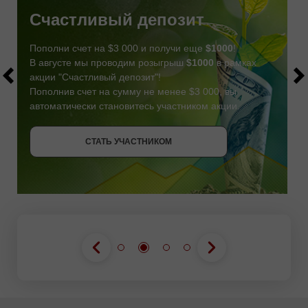
Счастливый депозит
Пополни счет на $3 000 и получи еще
$1000
!
В августе мы проводим розыгрыш
$1000
в рамках
акции "Счастливый депозит"!
Пополнив счет на сумму не менее $3 000, вы
автоматически становитесь участником акции.
СТАТЬ УЧАСТНИКОМ
СТАТЬ УЧАСТНИКОМ
ПОЛУЧИТЬ БОНУС
СТАТЬ УЧАСТНИКОМ