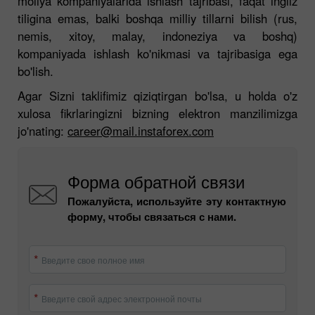
moliya kompaniyalarida ishlash tajribasi, faqat ingliz
tiligina emas, balki boshqa milliy tillarni bilish (rus,
nemis, xitoy, malay, indoneziya va boshq)
kompaniyada ishlash ko'nikmasi va tajribasiga ega
bo'lish.
Agar Sizni taklifimiz qiziqtirgan bo'lsa, u holda o'z
xulosa fikrlaringizni bizning elektron manzilimizga
jo'nating:
career@mail.instaforex.com
Форма обратной связи
Пожалуйста, используйте эту контактную
форму, чтобы связаться с нами.
Введите своe полное имя
Введите свой адрес электронной почты