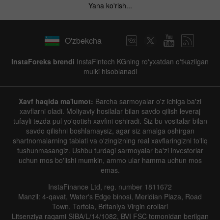
Yana ko'rish...
O'zbekcha
InstaForeks brendi
InstaFintech KGning ro'yxatdan o'tkazilgan
mulki hisoblanadi
Xavf haqida ma'lumot:
Barcha sarmoyalar o'z ichiga ba'zi
xavflarni oladi. Moliyaviy hosilalar bilan savdo qilish leveraj
tufayli tezda pul yo'qotish xavfini oshiradi. Siz bu vositalar bilan
savdo qilishni boshlamaysiz, agar siz amalga oshirgan
shartnomalarning tabiati va o'zingizning real xavflaringizni to'liq
tushunmasangiz. Ushbu turdagi sarmoyalar ba'zi investorlar
uchun mos bo'lishi mumkin, ammo ular hamma uchun mos
emas.
InstaFinance Ltd, reg. number 1811672
Manzil: 4-qavat, Water's Edge binosi, Meridian Plaza, Road
Town, Tortola, Britaniya Virgin orollari
Litsenziya raqami SIBA/L/14/1082, BVI FSC tomonidan berilgan