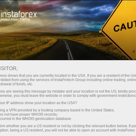
Свяжитесь с нами
ISITOR,
Vakansiyalar
ess shows that you are currently located in the USA. If you are a resident of the Uni
ibited from using the services of InstaFintech Group including online trading, online
drawal of funds, etc.
Kompaniyaning har qanday muvaffaqiyati
k you are seeing this message by mistake and your location is not the US, kindly pro
ortida haqiqiy insonlar - kompaniyaning
herwise, you must leave the website in order to comply with government restrictions
xodimlari turadi.
ur IP address show your location as the USA?
sing a VPN provided by a hosting company based in the United States;
Присоединяйтесь к сильной и сплоченной
oes not have proper WHOIS records;
occurred in the WHOIS geolocation database.
команде профессионалов, где каждый любит
свое дело и обладает соответствующей
irm whether you are a US resident or not by clicking the relevant button below. If y
ption, being a US resident, you will not be able to open an account with InstaForex
квалификацией.