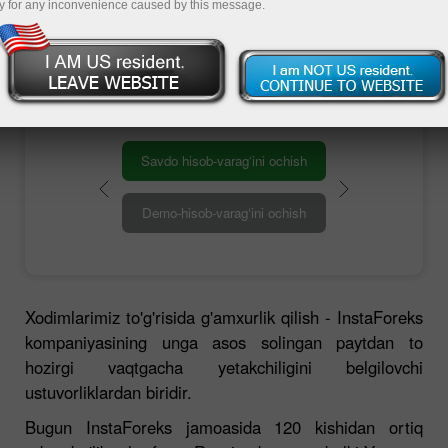
y for any inconvenience caused by this message.
Присылайте свое резюме
Savdo hisob-varag‘ini ochish
Demo-hisob-varag‘ini ochish
Xodimlarimiz to'g'risida g'amxurlik qilish - InstaForeks
kompaniyasining unga asos solingan paytdan to
hozirgi vaqtgacha yetakchiligini belgilovchi
ustuvorliklardan biridir.
Bugun InstaForeks jamoasida 120 kishidan ortiq