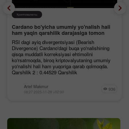
Криптовалюты
Cardano bo'yicha umumiy yo'nalish hali
ham yaqin qarshilik darajasiga tomon
mustahkamlanmoqda, garchi korreksiya
RSI dagi ayiq divergentsiyasi (Bearish
ehtimoli mavjud bo'lsa ham.
Divergence) Cardano'dagi buqa yo'nalishining
qisqa muddatli korreksiyasi ehtimolini
ko'rsatmoqda, biroq kriptovalyutaning umumiy
yo'nalishi hali ham yuqoriga qarab qolmoqda.
Qarshilik 2 : 0.44529 Qarshilik
Arief Makmur
936
08:27 2025-11-28 +02:00