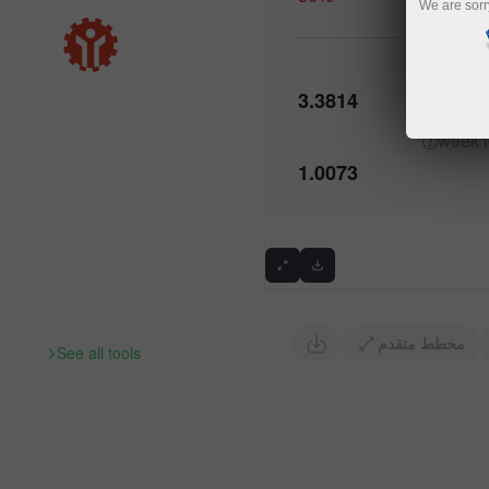
We are sorr
h
3.3814
1.0073
مخطط متقدم
See all tools