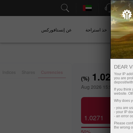
الدعم
ات
خذ استراحة
عن إنستافوركس
DEAR V
Indices
Shares
Currencies
1.0283
Your IP addr
%)
(
you are proh
deposit/with
07 Aug 2026 15:50
If you thin
website. Ot
Why does yo
- you are u
- your IP d
1.0271
- an error 
Please conf
the wrong o
50%