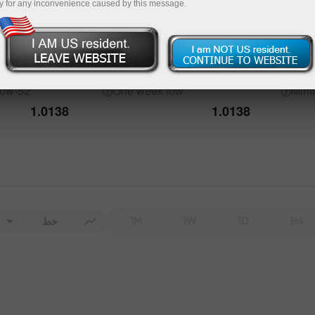
y for any inconvenience caused by this message.
igh
52-week
One week
high
Max
1.0913
1.0405
low
52-week
One week
low
Min
1.0138
1.0138
1M
1W
1D
H4
خط