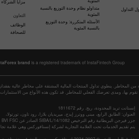
المئوية
مزايا الشركاء
متداولو نظام وحدة التوزيع بالنسبة
ل التداول
المئوية
التعاون
الأسئلة المتكررة: وحدة التوزيع
الوظائف
بالنسبة المئوية
للصحافة
staForex brand
is a registered trademark of InstaFintech Group
من المخاطر. ينطوي تداول المنتجات المالية المشتقة على مخاطر عالية بفقدان
التي تقوم بها، ومدى تعرضك الفعلي للمخاطر. قد تكون هذه الأنواع من الاستثمار
إنستانت تريد المحدودة، ريج. رقم 1811672
العنوان: الطابق الرابع، مبنى ووترز إيدج، ميريديان بلازا، رود تاون، تورتولا،
جزر فيرجن البريطانية رقم الترخيص SIBA/L/14/1082 الصادر عن BVI FSC
يتم تقديم الخدمات تحت العلامة التجارية لشركة إنستافوركس وهي علامة تجا
حقوق الطبع والنشر © 2007-2024 إنستافوركس. جميع الحقوق محفوظة. يتم تقديم الخدمات المالية بواسطة مجموعة إنستافينتك.