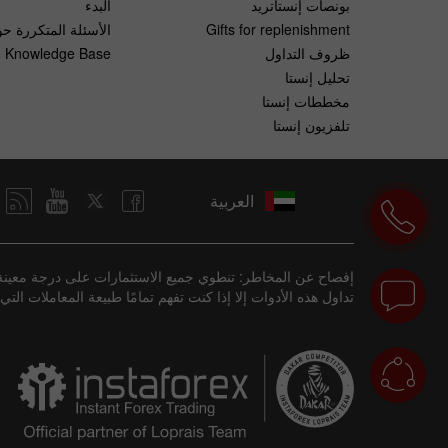
بونصات إنستاتريد
البدء
الأسئلة المتكررة حو
Gifts for replenishment
Knowledge Base
ظروف التداول
تحليل إنستا
مخططات إنستا
تلفزيون إنستا
العربية
إفصاح عن المخاطر: تنطوي جميع الاستثمارات على درجة معينة 
تداول هذه الأدوات إلا إذا كنت تفهم تمامًا طبيعة المعاملات .