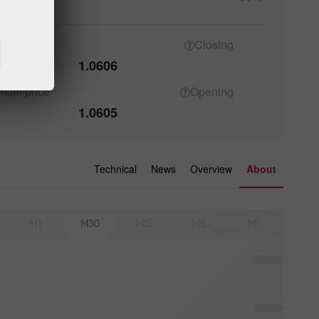
imum
price
Closing
1.0606
imum
price
Opening
1.0605
Technical
News
Overview
About
H1
M30
M15
M5
M1