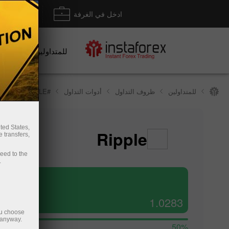
ادخل في الغرفة
إيداع/ س
للمتداولين
#RIPPLE
أدوات التداول
ظروف التداول
للمتداولين
ted States,
Ripple
 transfers,
ceed to the
.
1.0283
ou choose
 anyway.
50%