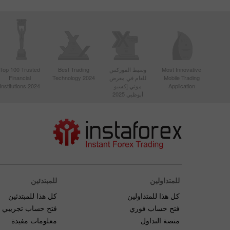
Top 100 Trusted
Best Trading
وسيط الفوركس
Most Innovative
Financial
Technology 2024
للعام في معرض
Mobile Trading
Institutions 2024
موني إكسبو
Application
أبوظبي 2025
للمتداولين
للمبتدئين
كل هذا للمتداولين
كل هذا للمبتدئين
فتح حساب فوري
فتح حساب تجريبي
منصة التداول
معلومات مفيدة