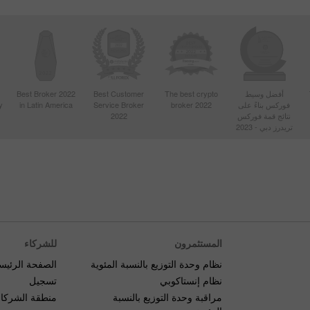
Best Broker 2022
Best Customer
The best crypto
أفضل وسيط
y
in Latin America
Service Broker
broker 2022
فوركس بناءً على
2022
نتائج قمة فوركس
تريدرز دبي - 2023
المستثمرون
للشركاء
نظام وحدة التوزيع بالنسبة المئوية
الصفحة الرئيس
نظام إنستاكوبي
تسجيل
مراقبة وحدة التوزيع بالنسبة
منطقة الشركاء