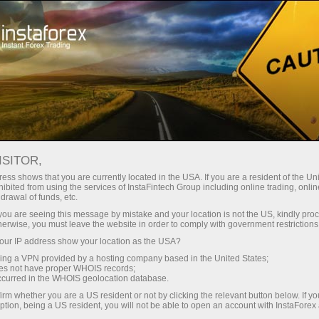
حب
منصة التداول
فتح الحساب الفوري
للمبتدئين
للمستثمرين
للشركاء
الحمل
ISITOR,
ess shows that you are currently located in the USA. If you are a resident of the Uni
ibited from using the services of InstaFintech Group including online trading, online
drawal of funds, etc.
k you are seeing this message by mistake and your location is not the US, kindly pro
herwise, you must leave the website in order to comply with government restrictions
ur IP address show your location as the USA?
Sell
Buy
sing a VPN provided by a hosting company based in the United States;
oes not have proper WHOIS records;
occurred in the WHOIS geolocation database.
irm whether you are a US resident or not by clicking the relevant button below. If y
ption, being a US resident, you will not be able to open an account with InstaForex
Traders' feedback