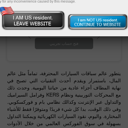
y for any inconvenience caused by this message.
فتح حساب تداول
فتح حساب تجريبي
يتطور عالم سباقات السيارات المحترفة، تماماً مثل عالم
المال، باستمرار ويقدم أحدث التقنيات التي تصبح في
نهاية المطاف أجزاء عادية من حياتنا اليومية. وحدث ذلك
مع المحركات التوربينية ونظام KERS وفرامل السيراميك
والتداول عبر الإنترنت وكذالك نظامي بام و فوركسكوبي.
وفي ذلك الوقت، بدا كل شيء فريدًا ومتوفرًا فقط للأشياء
المختارة. واليوم، نقود السيارات الكهربائية ويمكننا التداول
بسهولة في سوق الفوركس العالمي من خلال الأدوات