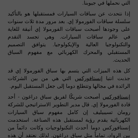
التي نحملها في جيوبنا.
إذا نتحدث عن سباقات السيارات فمستقبلها هو بالتأكيد
سلسلة سباقات الفورمولا إي. بعد مرور مدة ثلاث سنوات
على وجودها أصبحت سباقات الفورمولا إي أنيقة للغاية
في عالم سباقات السيارات. وهي تجسد التقدم
والتكنولوجيا العالية والإيكولوجيا. يتوافق التصميم
المستقبلي والمحرك الكهربائي مع مفهوم السباق
الحديث.
كل هذه الميزات التي يتسم بها سباق الفورمولا إي قد
جذبت انتبا
إنستافوركس
التي هي من بين الشركات
الرائدة في مجالها وتتطلع دوما إلى جعل المستقبل اليوم.
إنستافوركس
أصبحت شريكًا لفريق سباق دراغون - أحد
قادة الفورمولا إي. قال مدير التطوير الاستراتيجي للشركة
رومان تسيبيليف إن كامل مفهوم سباق السيارات
الكهربائية يقدم رؤية لمستقبل هذه الصناعة. استخدمت
إنستافوركس دوما أحدث التكنولوجيات وكانت دائماً من
بين الرواد، تماماً مثل سباق دراغون. لذلك نعتقد أن هذه