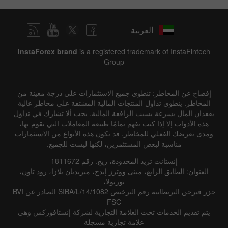
العربية
InstaForex brand
is a registered trademark of InstaFintech
Group
إفصاح عن المخاطر: تنطوي جميع الاستثمارات على درجة معينة من
المخاطر. ينطوي تداول المنتجات المالية المشتقة على مخاطر عالية
بفقدان المال بسرعة بسبب الرافعة المالية. يجب ألا تشارك في تداول
هذه الأدوات إلا إذا كنت تفهم تمامًا طبيعة المعاملات التي تقوم بها،
ومدى تعرضك الفعلي للمخاطر. قد تكون هذه الأنواع من الاستثمارات
مناسبة لبعض المستثمرين، لكنها ليست للجميع.
إنستانت تريد المحدودة، ريج. رقم 1811672
العنوان: الطابق الرابع، مبنى ووترز إيدج، ميريديان بلازا، رود تاون،
تورتولا،
جزر فيرجن البريطانية رقم الترخيص SIBA/L/14/1082 الصادر عن BVI
FSC
يتم تقديم الخدمات تحت العلامة التجارية لشركة إنستافوركس وهي
علامة تجارية مسجلة