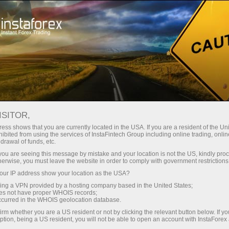
عن إنستافوركس
إنستا سبورت
Dragon racing
ISITOR,
إنستافوركس - الشريك
ess shows that you are currently located in the USA. If you are a resident of the Uni
ibited from using the services of InstaFintech Group including online trading, online
الرسمي لسباق دراغون
drawal of funds, etc.
k you are seeing this message by mistake and your location is not the US, kindly pro
herwise, you must leave the website in order to comply with government restrictions
المستقبل قادم -
ur IP address show your location as the USA?
إنستافوركس وسباق دراغون
sing a VPN provided by a hosting company based in the United States;
oes not have proper WHOIS records;
occurred in the WHOIS geolocation database.
irm whether you are a US resident or not by clicking the relevant button below. If y
ption, being a US resident, you will not be able to open an account with InstaForex