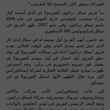
الشراكة ستوفر التآزر الصحيح لكلا الطرفين.”
بدأ فريق سباق دراغون للفورمولا إي الذي أسسه كبار
مدراء سيجيت تكنولوجي تاريخ الموتور في عام 2006
باسم سباق دراغون. وفي مايو 2007، ظهر الفريق في
سباق إنديانوبوليس 500 الأسطوري.
بعد عامين، أنهى الفريق أول موسم له في سباق إندي كار
الذي حمل اسم مبتدئ العام. وفي الوقت الحالي، يقدم
فريق "سباق دراغون" أدائه في سباقات الفورمولا إي. وقد
حقق الفريق أول انتصار في أول موسم للفورمولا إي
بفضل فوز جيروم دامبروزيو في برلين. وبعد أسبوعين
ظهرت سيارة تحمل العلامة التجارية لشركة إنستافوركس
لأول مرة خلال الظهور الأول لسباق الفورمولا إي في
موسكو.
إلى جانب إنستافوركس، كانت شركات ماكافي
ومايكروسوفت وتروكار وشيفروليه شركاء لسباق دراغون.
ويقع المقر الرئيسي للفريق في لوس أنجلوس بالولايات
المتحدة، ويقع مصنعه في دونينجتون بالمملكة المتحدة.