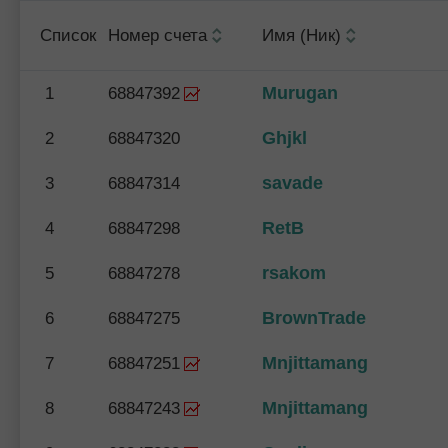
Список
Номер счета
Имя (Ник)
Murugan
1
68847392
Ghjkl
2
68847320
savade
3
68847314
RetB
4
68847298
rsakom
5
68847278
BrownTrade
6
68847275
Mnjittamang
7
68847251
Mnjittamang
8
68847243