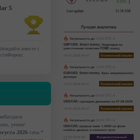
аг 5
Лучшая аналитика
Актуальность до
13:00 UTC--4
GBP/USD. Smart money. Надеждам на
беждайте вместе с
ужесточение политики FOMC конец
стаФорекс
19:42 2026-08-07
Технический анализ
Актуальность до
13:00 UTC--4
EUR/USD. Smart money. Крах американского
доллара
19:22 2026-08-07
Технический анализ
Актуальность до
09:00 UTC--4
USD/CAD: сценарии динамики на 07.08.2026
15:46 2026-08-07
Технический анализ
авбатдаги
Актуальность до
09:00 UTC--4
кин, унинг
USD/CAD: прорыв ниже 1.4000 на фоне
слабых данных и сильного луни
вгуста 2026
гача.*
15:25 2026-08-
Фундаментальный