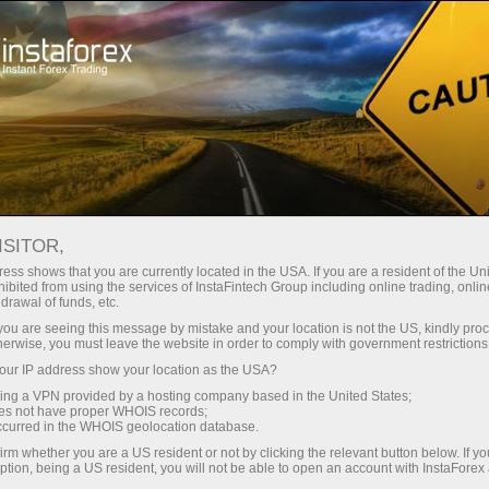
Ҳисоб-варағини тез очиш
Савдо платформаси
Энди иш
шлаётганлар
Инвесторлар учун
Ҳамкорлар учун
Промоак
учун
ISITOR,
ess shows that you are currently located in the USA. If you are a resident of the Uni
ibited from using the services of InstaFintech Group including online trading, online
drawal of funds, etc.
на
k you are seeing this message by mistake and your location is not the US, kindly pro
herwise, you must leave the website in order to comply with government restrictions
тинг,
ur IP address show your location as the USA?
 прибыли
sing a VPN provided by a hosting company based in the United States;
oes not have proper WHOIS records;
occurred in the WHOIS geolocation database.
irm whether you are a US resident or not by clicking the relevant button below. If y
ption, being a US resident, you will not be able to open an account with InstaForex