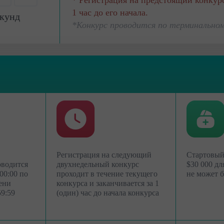
* Регистрация на предстоящий конкурс
0
1 час до его начала.
кунд
*Конкурс проводится по терминальном
Регистрация на следующий
Стартовый
оводится
двухнедельный конкурс
$30 000 дл
00:00 по
проходит в течение текущего
не может 
Demo hisob
Haqiqiy hisob
ени
конкурса и заканчивается за 1
59:59
(один) час до начала конкурса
ochish
ochish
Ochish
Ochish