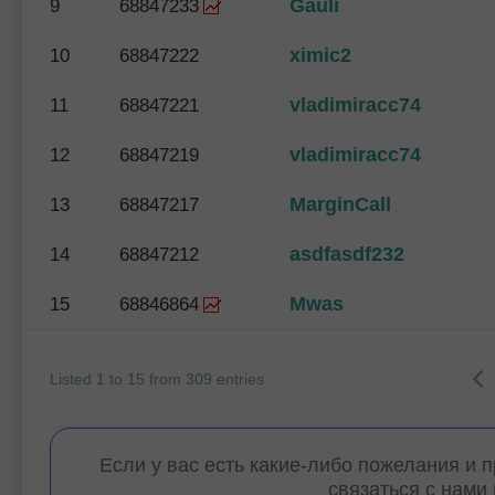
Gauli
9
68847233
ximic2
10
68847222
vladimiracc74
11
68847221
vladimiracc74
12
68847219
MarginCall
13
68847217
asdfasdf232
14
68847212
Mwas
15
68846864
Listed 1 to 15 from 309 entries
Если у вас есть какие-либо пожелания и 
связаться с нами