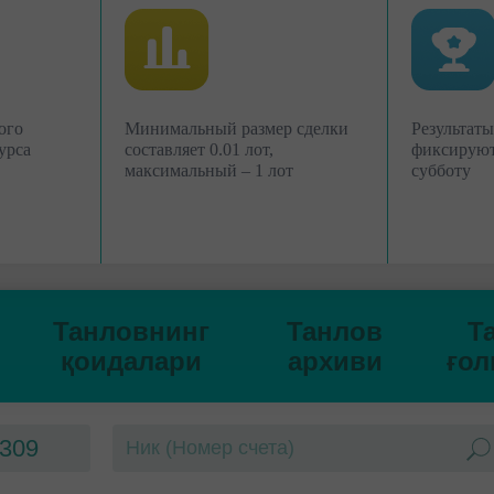
ого
Минимальный размер сделки
Результаты
урса
составляет 0.01 лот,
фиксируют
максимальный – 1 лот
субботу
Танловнинг
Танлов
Т
қоидалари
архиви
ғол
309