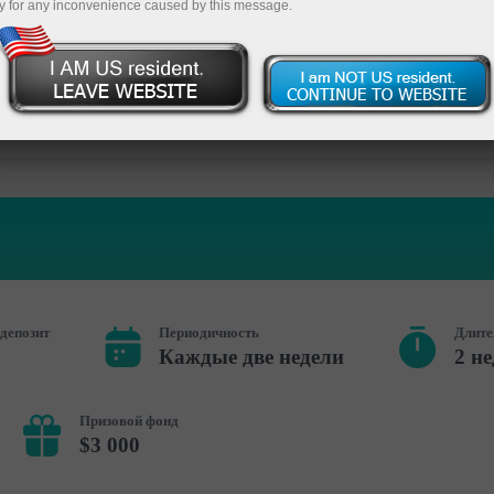
y for any inconvenience caused by this message.
Пополнит
депозит
Периодичность
Длите
Каждые две недели
2 н
Призовой фонд
$3 000