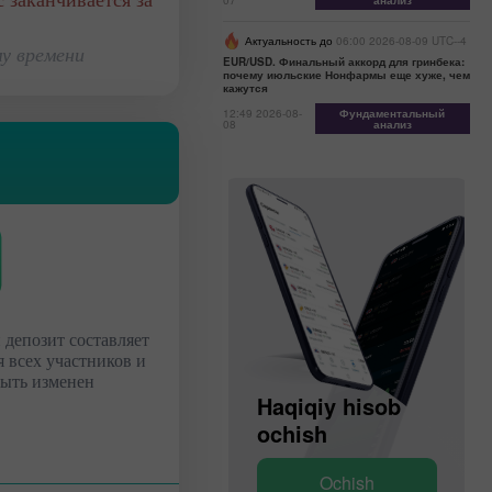
 заканчивается за
07
анализ
Актуальность до
06:00 2026-08-09 UTC--4
у времени
EUR/USD. Финальный аккорд для гринбека:
почему июльские Нонфармы еще хуже, чем
кажутся
12:49 2026-08-
Фундаментальный
08
анализ
 депозит составляет
я всех участников и
быть изменен
Demo hisob
Haqiqiy hisob
ochish
ochish
Ochish
Ochish