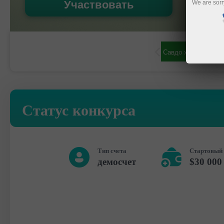
Участвовать
We are sorr
варағини очиш
Демо-ҳисоб-варағини очиш
Статус конкурса
Тип счета
Стартовый 
демосчет
$30 000