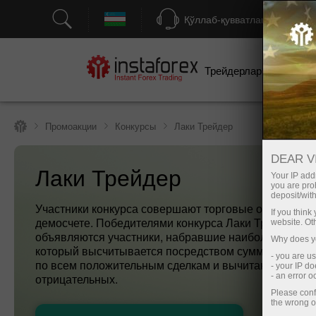
Қўллаб-қувватлаш
Трейдерлар учун
бо
Промоакции
Конкурсы
Лаки Трейдер
DEAR V
Лаки Трейдер
Your IP addr
you are proh
deposit/with
Участники конкурса совершают торговые операции 
If you thin
демосчете. Победителями конкурса Лаки Трейдер
website. Ot
объявляются участники, набравшие наибольший рей
Why does yo
который высчитывается посредством суммирования
- you are u
по всем положительным сделкам и вычитания всех
- your IP d
отрицательных.
- an error 
Please conf
the wrong o