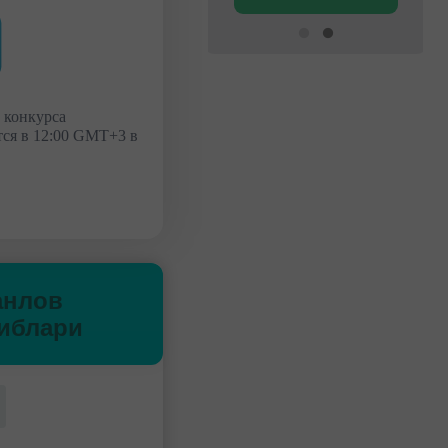
 конкурса
ся в 12:00 GMT+3 в
анлов
иблари