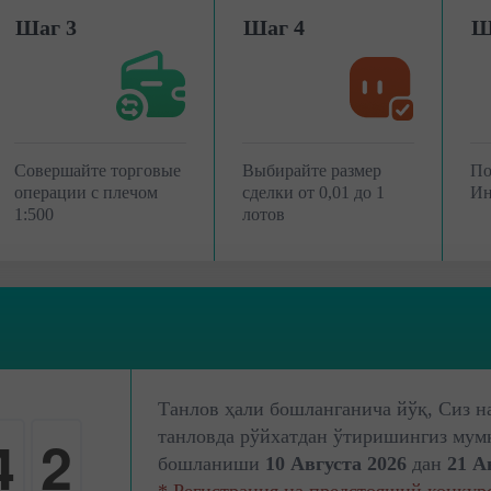
Шаг 3
Шаг 4
Ш
Совершайте торговые
Выбирайте размер
По
операции с плечом
сделки от 0,01 до 1
Ин
1:500
лотов
0
Танлов ҳали бошланганича йўқ, Сиз н
4
танловда рўйхатдан ўтиришингиз мум
1
бошланиши
10 Августа 2026
дан
21 А