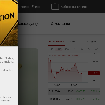
Тўлдириш / Ечиш
Кабинетга кириш
циялар
Танаффуз қил
О компании
Валюталар
Крипто
Акциялар
M5
M15
M30
H1
H4
D1
W1
C
1
.
1
5
5
8
0
0
.
0
0
0
0
0
0
.
0
0
%
ted States,
 transfers,
ceed to the
.
EURUSD.fx
1.15580
+0.00330
+0.29%
ou choose
GBPUSD.fx
1.34920
+0.00370
+0.27%
 anyway.