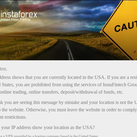
Ҳисоб-варағини тез очиш
Савдо платформаси
Энди иш
шлаётганлар
Инвесторлар учун
Ҳамкорлар учун
Промоак
учун
tor,
dress shows that you are currently located in the USA. If you are a res
 States, you are prohibited from using the services of InstaFintech Gro
с
online trading, online transfers, deposit/withdrawal of funds, etc.
nk you are seeing this message by mistake and your location is not the 
 the website. Otherwise, you must leave the website in order to comply
 restrictions.
your IP address show your location as the USA?
ng a VPN provided by a hosting company based in the United States;