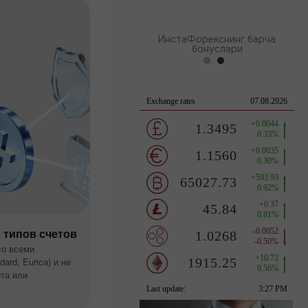
Клуб бонуси
ИнстаФорекснинг барча
бонуслари
 типов счетов
со всеми
ard, Eurica) и не
та или