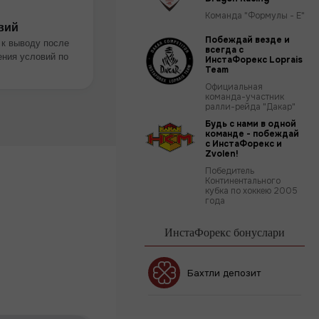
Команда "Формулы - Е"
вий
Побеждай везде и
 к выводу после
всегда с
ния условий по
ИнстаФорекс Loprais
Team
Официальная
команда-участник
ралли-рейда "Дакар"
Будь с нами в одной
команде - побеждай
с ИнстаФорекс и
Zvolen!
Победитель
Континентального
кубка по хоккею 2005
года
ИнстаФорекс бонуслари
Бонус 30%
Бахтли депозит