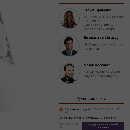
Юлия Ефимова
2012 ва 2016 йилларда
Олимпия
ўйинларининг уч
карра совриндори
Вишванатан Ананд
15-й чемпион мира по
шахматам
Алеш Лопрайс
Дакар раллиси кумуш
медали совриндори.
Лучшая аналитика
Актуальность до
01:00 2026-08-08 UTC-
-4
Ключевые темы пятницы, 7 августа
07:21 2026-08-
Фундаментальный
07
анализ