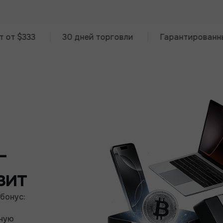
33
30 дней торговли
Гарантированный пре
-
зит
 бонус:
вную