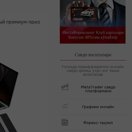
миум-приз
Депозит от $333
30 дней торгов
ИнстаФорекснинг Клуб карталари
Бонусни 40%гача кўпайтир
Савдо воситалари
Forexда муваффақиятли онлайн
савдо қилиш учун энг яхши
воситалар
MetaTrader савдо
платформаси
Графики онлайн
Форекс-таҳлил