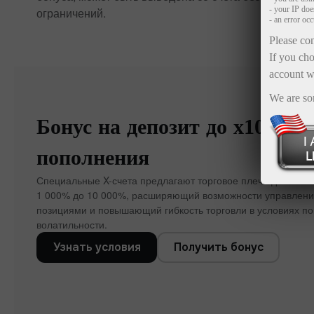
- your IP do
ограничений.
- an error oc
Please con
If you cho
account w
We are so
Бонус на депозит до x1000 к
пополнения
Специальные X-счета предлагают торговое плечо до 1:5000
1 000% до 10 000%, расширяющий возможности управлен
позициями и повышающий гибкость торговли в условиях п
волатильности.
Узнать условия
Получить бонус