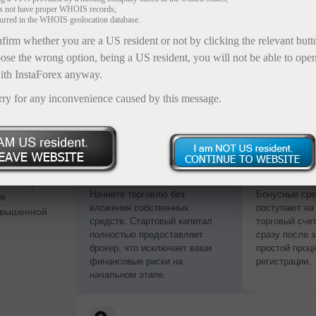
es not have proper WHOIS records;
curred in the WHOIS geolocation database.
firm whether you are a US resident or not by clicking the relevant but
ose the wrong option, being a US resident, you will not be able to ope
ith InstaForex anyway.
rry for any inconvenience caused by this message.
 сумме
Без пополнения
Моментал
депозита
зачислени
 и бонус от
Начните торговлю без
Бонусные сре
ия
вложения собственных
поступают на
овышенной
средств. Стартовый капитал
торговый сче
полностью предоставляет
сразу после 
брокер, что исключает ваши
простой проц
финансовые риски на
регистрации.
начальном этапе.