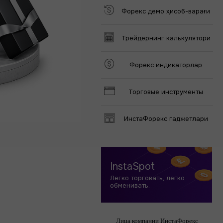
Форекс демо ҳисоб-варағи
Трейдернинг калькулятори
Форекс индикаторлар
Торговые инструменты
ИнстаФорекс гаджетлари
InstaSpot
Легко торговать, легко
обменивать.
Лица компании ИнстаФорекс