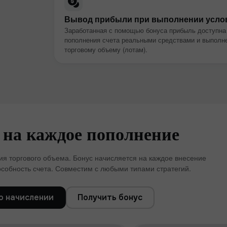
Вывод прибыли при выполнении усло
Заработанная с помощью бонуса прибыль доступна
пополнения счета реальными средствами и выполне
торговому объему (лотам).
 на каждое пополнение
я торгового объема. Бонус начисляется на каждое внесение
собность счета. Совместим с любыми типами стратегий.
Бонус 30%
Бахтли депозит
о начислении
Получить бонус