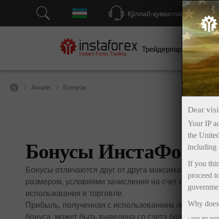
Қўллаб-қувватлаш
Трейдерлар учун
бо
Акции
Бонусы
Dear visi
Your IP ad
the United
Бонусы ИнстаФорек
including 
If you thi
Бонусы отличаются друг от друга максимальным
proceed to
размером, условиями зачисления на счет и
government
использования в торговле.
Прибыль, полученная с использованием любого
Why does 
бонуса, может быть выведена со счета без
- you are usi