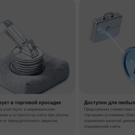
Клуб бонуси
вует в торговой просадке
Доступен для любых
а участвуют в маржинальном
Предложение совместимо 
ении и остаются на счёте при убытке,
торговыми условиями (Stand
 от принудительного закрытия.
ограничено валютой депози
специфичной счёта.