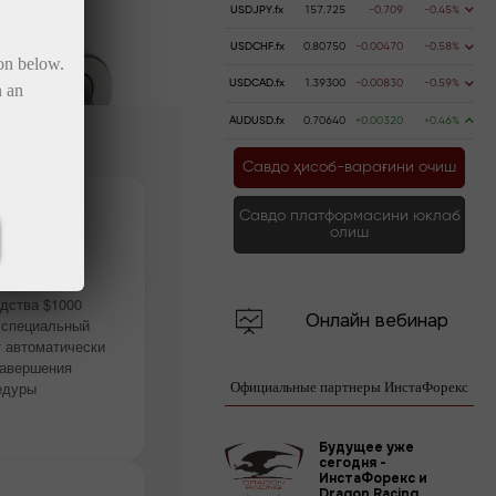
USDJPY.fx
157.725
-0.709
-0.45%
USDCHF.fx
0.80750
-0.00470
-0.58%
ton below.
USDCAD.fx
1.39300
-0.00830
-0.59%
n an
AUDUSD.fx
0.70640
+0.00320
+0.46%
Савдо ҳисоб-варағини очиш
Савдо платформасини юклаб
олиш
ьное
е
дства $1000
Онлайн вебинар
 специальный
т автоматически
завершения
едуры
Официальные партнеры ИнстаФорекс
Будущее уже
сегодня -
ИнстаФорекс и
Dragon Racing