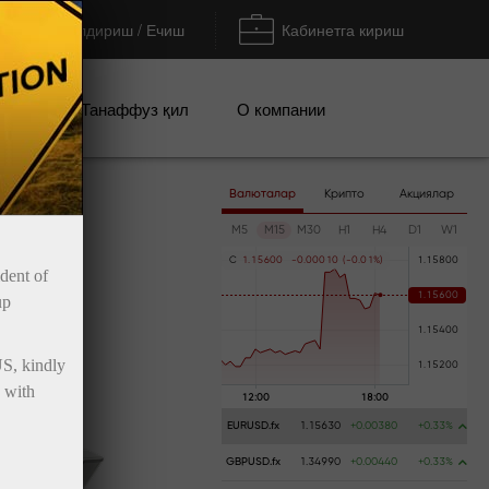
Тўлдириш / Ечиш
Кабинетга кириш
циялар
Танаффуз қил
О компании
Валюталар
Крипто
Акциялар
M5
M15
M30
H1
H4
D1
W1
C
1
.
1
5
6
0
0
-
0
.
0
0
0
1
0
(
-
0
.
0
1
%
)
ident of
up
US, kindly
 with
EURUSD.fx
1.15630
+0.00380
+0.33%
GBPUSD.fx
1.34990
+0.00440
+0.33%