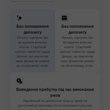
Без поповнення
Без поповнення
депозиту
депозиту
Почніть торгівлю без
Почніть торгівлю без
вкладення власних
вкладення власних
коштів. Стартовий
коштів. Стартовий
капітал повністю надає
капітал повністю надає
брокер, що виключає
брокер, що виключає
ваші фінансові ризики
ваші фінансові ризики
на початковому етапі.
на початковому етапі.
Виведення прибутку під час виконання
умов
Зароблений за допомогою бонусу прибуток
доступний до висновку після поповнення рахунку
реальними засобами та виконання умов торгового