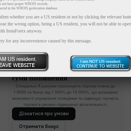
es not have proper WHOIS records;
curred in the WHOIS geolocation database.
firm whether you are a US resident or not by clicking the relevant but
ose the wrong option, being a US resident, you will not be able to ope
ith InstaForex anyway.
rry for any inconvenience caused by this message.
Бонус на депозит до x1000 до
суми поповнення
Спеціальні X-рахунки пропонують торгове плече до
1:5000 та бонус від 1 000% до 10 000%, що розширює
можливості управління позиціями та підвищує гнучкість
торгівлі в умовах підвищеної волатильності.
Дізнатися про умови
Отримати бонус