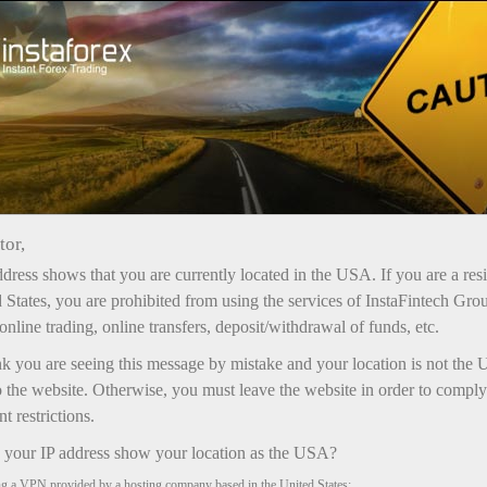
Акції
Бонуси
tor,
Бонуси ІнстаФорекс
dress shows that you are currently located in the USA. If you are a res
Бонуси відрізняються один від одного
 States, you are prohibited from using the services of InstaFintech Gro
максимальним розміром, умовами зарахування
online trading, online transfers, deposit/withdrawal of funds, etc.
на рахунок та використання у торгівлі.
nk you are seeing this message by mistake and your location is not the 
Прибуток, отриманий за допомогою будь-якого
 the website. Otherwise, you must leave the website in order to comply
бонусу, може бути виведений з рахунку без
 restrictions.
обмежень.
your IP address show your location as the USA?
ng a VPN provided by a hosting company based in the United States;