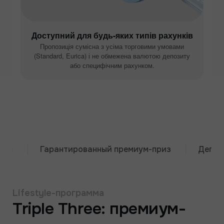
Доступний для будь-яких типів рахунків
Пропозиція сумісна з усіма торговими умовами
(Standard, Eurica) і не обмежена валютою депозиту
або специфічним рахунком.
Гарантированный премиум-приз
Депозит о
Lifestyle-программа
Triple Three: премиум-