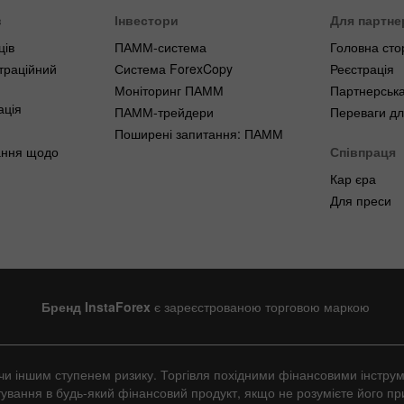
в
Інвестори
Для партне
ців
ПАММ-система
Головна сто
траційний
Система ForexCopy
Реєстрація
Моніторинг ПАММ
Партнерська
ація
ПАММ-трейдери
Переваги дл
Поширені запитання: ПАММ
ання щодо
Співпраця
Кар єра
Для преси
Бренд InstaForex
є зареєстрованою торговою маркою
им чи іншим ступенем ризику. Торгівля похідними фінансовими інстр
ування в будь-який фінансовий продукт, якщо не розумієте його пр