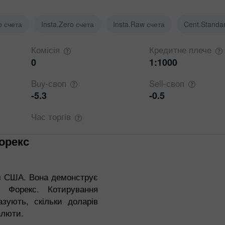
o счета
Insta.Zero счета
Insta.Raw счета
Cent.Standa
Комісія
Кредитне
плече
0
1:1000
Buy-своп
Sell-своп
-5.3
-0.5
Час
торгів
м США. Вона демонструє
 Форекс. Котирування
зують, скільки доларів
алюти.