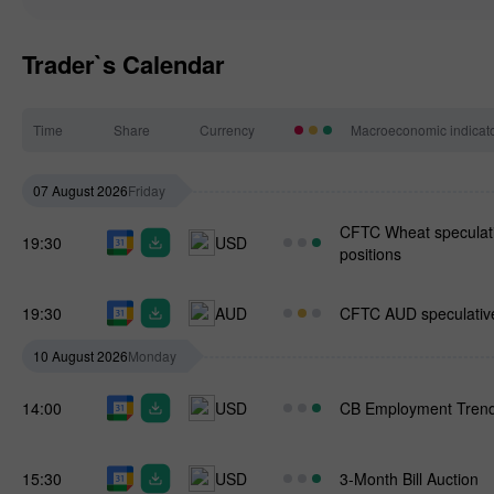
Trader`s Calendar
Time
Share
Currency
Macroeconomic indicat
07 August 2026
Friday
CFTC Wheat speculati
19:30
USD
positions
19:30
AUD
CFTC AUD speculative
10 August 2026
Monday
14:00
USD
CB Employment Trend
15:30
USD
3-Month Bill Auction