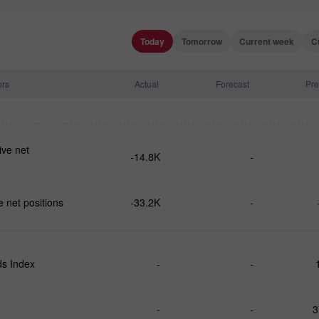
Today
Tomorrow
Current week
C
ors
Actual
Forecast
Pre
ve net
-14.8K
-
 net positions
-33.2K
-
s Index
-
-
-
-
3