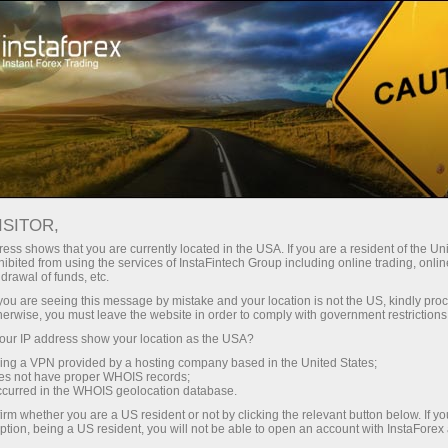
Швидке відкриття рахунку
Торгова платформа
очатківцям
Інвесторам
Партнерам
Промоа
D.FX
ISITOR,
0.7071
rt
ess shows that you are currently located in the USA. If you are a resident of the Uni
(
%)
ibited from using the services of InstaFintech Group including online trading, online
25 - 8 August 2026
|
|
1 year
/
2 years
/
3 years
/
4 years
Actual
Forecast
Previous
drawal of funds, etc.
07 Aug 2026 20:59
k you are seeing this message by mistake and your location is not the US, kindly pro
herwise, you must leave the website in order to comply with government restrictions
ur IP address show your location as the USA?
Про
sing a VPN provided by a hosting company based in the United States;
oes not have proper WHOIS records;
0.7
occurred in the WHOIS geolocation database.
irm whether you are a US resident or not by clicking the relevant button below. If y
Data not found
ption, being a US resident, you will not be able to open an account with InstaForex
умка трейдерів