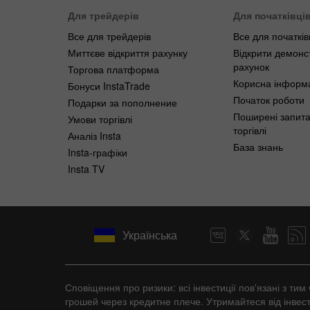
Для трейдерів
Для початківці
Все для трейдерів
Все для початків
Миттєве відкриття рахунку
Відкрити демонс
рахунок
Торгова платформа
Корисна інформ
Бонуси InstaTrade
Початок роботи
Подарки за пополнение
Поширені запит
Умови торгівлі
торгівлі
Аналіз Insta
База знань
Insta-графіки
Insta TV
Українська
Сповіщення про ризики: всі інвестиції пов'язані з т
грошей через кредитне плече. Утримайтеся від інвест