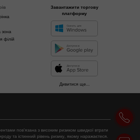
рів
Завантажити торгову
платформу
рінка
 зона
я філій
Дивитися ще...
ументами пов'язана з високим ризиком швидкої втрати
ироду та істинний рівень ризику, якому наражаєтеся.