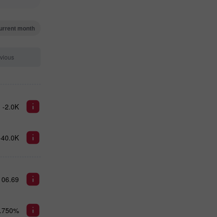
urrent month
vious
-2.0K
-40.0K
106.69
.750%