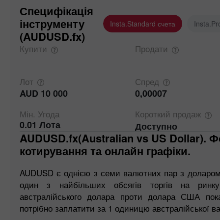
Специфікація
інструменту
Insta.Standard счета
Insta.Pr
(AUDUSD.fx)
Купити
Продати
Лот
Спред
AUD 10 000
0,00007
Мін.
Угода
Короткий
продаж
0.01 Лота
Доступно
AUDUSD.fx(Australian vs US Dollar). Форекс
котирування та онлайн графіки.
AUDUSD є однією з семи валютних пар з доларо
один з найбільших обсягів торгів на ринку
австралійського долара проти долара США пока
потрібно заплатити за 1 одиницю австралійської в