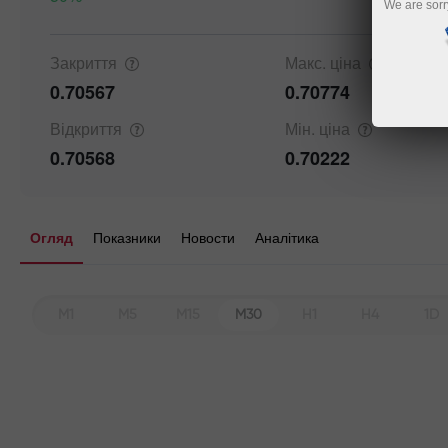
We are sorr
Details a
Закриття
Макс.
ціна
0.70567
0.70774
Відкриття
Мін.
ціна
0.70568
0.70222
Огляд
Показники
Новости
Аналітика
M1
M5
M15
M30
H1
H4
1D