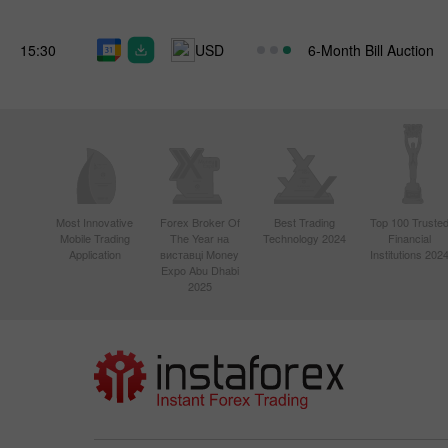
15:30
USD
6-Month Bill Auction
Most Innovative
Forex Broker Of
Best Trading
Top 100 Truste
Mobile Trading
The Year на
Technology 2024
Financial
Application
виставці Money
Institutions 202
Expo Abu Dhabi
2025