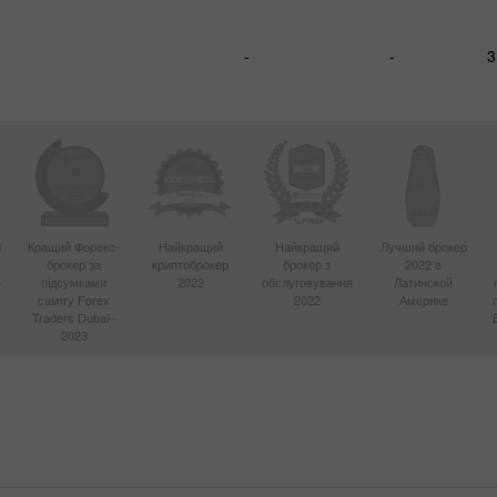
-
-
3
d
Кращий Форекс-
Найкращий
Найкращий
Лучший брокер
брокер за
криптоброкер
брокер з
2022 в
4
підсумками
2022
обслуговування
Латинской
саміту Forex
2022
Америке
Traders Dubai–
2023