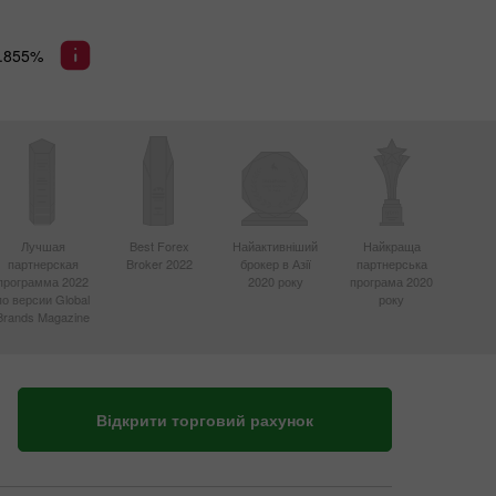
.855%
Лучшая
Best Forex
Найактивніший
Найкраща
партнерская
Broker 2022
брокер в Азії
партнерська
программа 2022
2020 року
програма 2020
по версии Global
року
Brands Magazine
Відкрити торговий рахунок