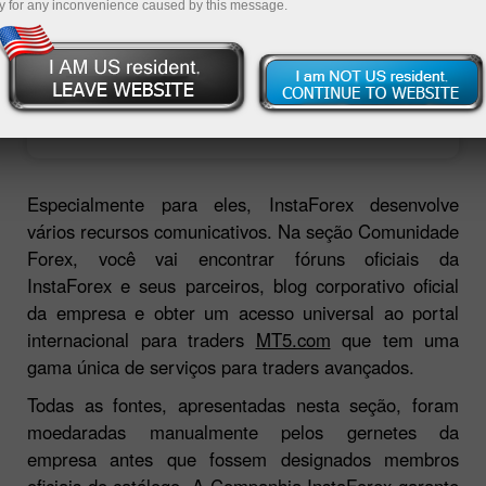
y for any inconvenience caused by this message.
Abrir conta de negociação
Abrir conta demo
Especialmente para eles, InstaForex desenvolve
vários recursos comunicativos. Na seção Comunidade
Forex, você vai encontrar fóruns oficiais da
InstaForex e seus parceiros, blog corporativo oficial
da empresa e obter um acesso universal ao portal
internacional para traders
MT5.com
que tem uma
gama única de serviços para traders avançados.
Todas as fontes, apresentadas nesta seção, foram
moedaradas manualmente pelos gernetes da
empresa antes que fossem designados membros
oficiais do catálogo. A Companhia InstaForex garante