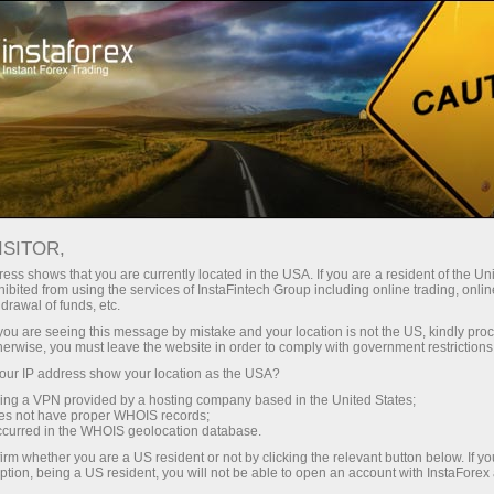
Relaxe
ISITOR,
Comunidade Forex
ess shows that you are currently located in the USA. If you are a resident of the Uni
ibited from using the services of InstaFintech Group including online trading, online
drawal of funds, etc.
A seção Comunidade Forex é destinada a
k you are seeing this message by mistake and your location is not the US, kindly pro
profissionais que estão interessados em
herwise, you must leave the website in order to comply with government restrictions
comunicação constante, compartilhando
ur IP address show your location as the USA?
informações e experiências com outros
sing a VPN provided by a hosting company based in the United States;
comerciantes.
oes not have proper WHOIS records;
occurred in the WHOIS geolocation database.
irm whether you are a US resident or not by clicking the relevant button below. If y
ption, being a US resident, you will not be able to open an account with InstaForex