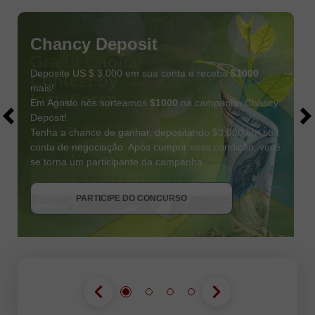
Chancy Deposit
Deposite US $ 3.000 em sua conta e receba
$1000
mais!
Em Agosto nós sorteamos
$1000
na campanha Chancy
Deposit!
Tenha a chance de ganhar, depositando $3,000 em sua
conta de negociação. Após cumprir essa condição, você
se torna um participante da campanha.
RECEBA O BÔNUS
PARTICIPE DO CONCURSO
PARTICIPE DO CONCURSO
PARTICIPE DO CONCURSO