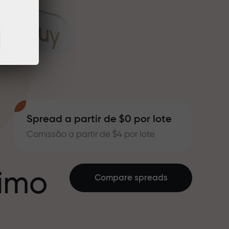
Spread a partir de $0 por lote
Comissão a partir de $4 por lote
ximo
Compare spreads