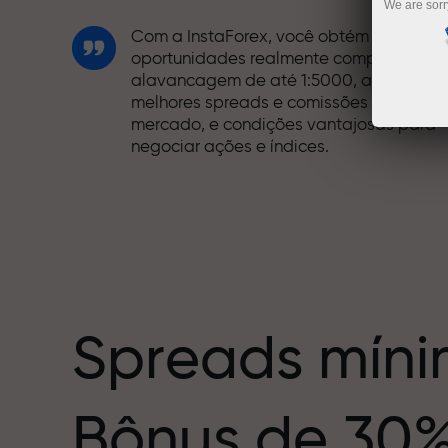
We are sorr
Com a InstaForex, você obtém acesso a
oportunidades realmente competitivas:
alavancagem de até 1:5000, alguns dos
melhores spreads e comissões do
mercado, e condições vantajosas para
negociar ações e índices.
Desenvolvemos um sistema de bônus qu
torna a negociação ainda mais
mero
interessante. Cada cliente da InstaForex
pode receber um bônus de até 30% sobr
o depósito e aproveitar outras
promoções e ofertas especiais.
Spreads míni
A velocidade das pistas e a do trading
Bônus de 30
compartilham os mesmos valores. Aleš
Loprais traz energia e disciplina para o