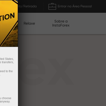
Depósito/Retirada
Entrar na Área Pessoal
Sobre a
nhas
Relaxe
InstaForex
rex
ted States,
 transfers,
ceed to the
.
ou choose
 anyway.