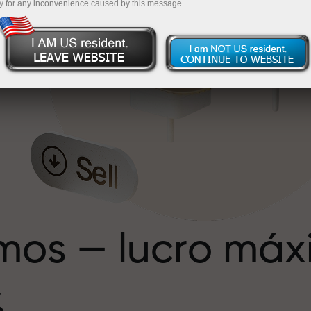
y for any inconvenience caused by this message.
e
e
mos — lucro má
%