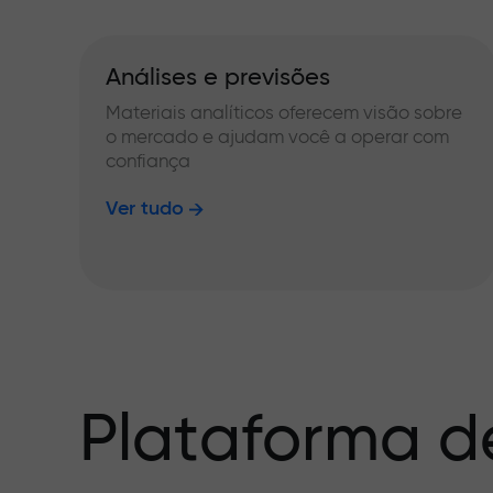
Análises e previsões
Materiais analíticos oferecem visão sobre
o mercado e ajudam você a operar com
confiança
Ver tudo
Plataforma d