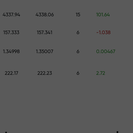
os níveis
colha um presente no valor de até $1,5
4337.94
4338.06
15
101.64
risco — garanti
,
157.333
157.341
6
-1.038
1.34998
1.35007
6
0.00467
 X1000 — o maio
222.17
222.23
6
2.72
r do mercado