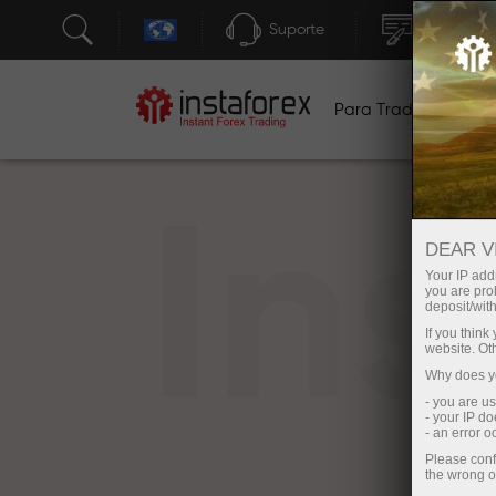
Suporte
Abertura 
Para Traders
Pa
In
DEAR V
Your IP addr
you are proh
deposit/with
If you thin
website. Ot
Why does yo
- you are u
- your IP d
- an error 
Please conf
the wrong o