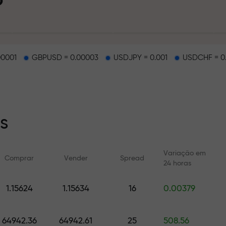
pósito
00001
GBPUSD = 0.00003
USDJPY = 0.001
USDCHF = 0
na estrada
s
sa exclusiva d
Variação em
Comprar
Vender
Spread
24 horas
1.15624
1.15634
16
0.00379
l
Cursos online
Análises com F
Aprenda a negociar do zero —
Previsões diárias par
cursos e webinars para todos
cripto e futuros
64942.36
64942.61
25
508.56