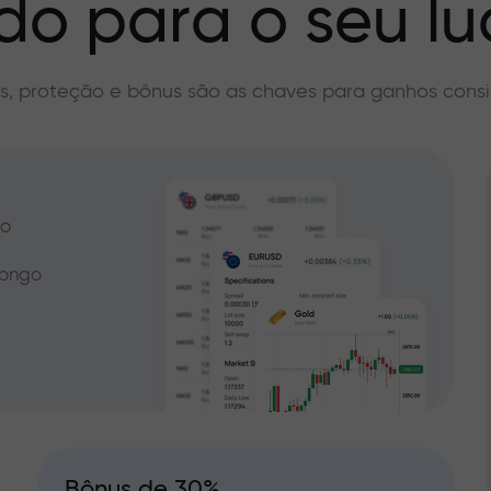
do para o seu lu
s, proteção e bônus são as chaves para ganhos consi
do
longo
Bônus de 30%