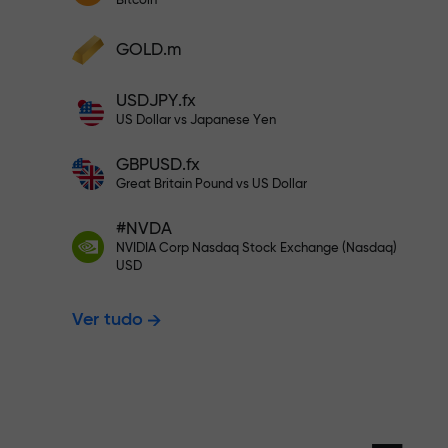
Bitcoin
Deposite a partir de $333 — e es
Deposite fundos e receba um bônus
GOLD.m
1.000 vezes maior que seu depósito.
Negocie sem 
X1000 — é real. Quanto maior o depósito
USDJPY.fx
maior o multiplicador.
US Dollar vs Japanese Yen
seus lucros
GBPUSD.fx
Great Britain Pound vs US Dollar
#NVDA
Bônus de até
NVIDIA Corp Nasdaq Stock Exchange (Nasdaq)
USD
Ver tudo
multiplicado