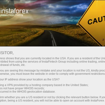
instanânea da conta
Plataforma de negociação
ra Iniciantes
Para Investidores
Para Parceiros
Campa
staFo
ISITOR,
ess shows that you are currently located in the USA. If you are a resident of the Uni
ibited from using the services of InstaFintech Group including online trading, online
drawal of funds, etc.
k you are seeing this message by mistake and your location is not the US, kindly pro
herwise, you must leave the website in order to comply with government restrictions
ur IP address show your location as the USA?
sing a VPN provided by a hosting company based in the United States;
oes not have proper WHOIS records;
occurred in the WHOIS geolocation database.
irm whether you are a US resident or not by clicking the relevant button below. If y
ption, being a US resident, you will not be able to open an account with InstaForex