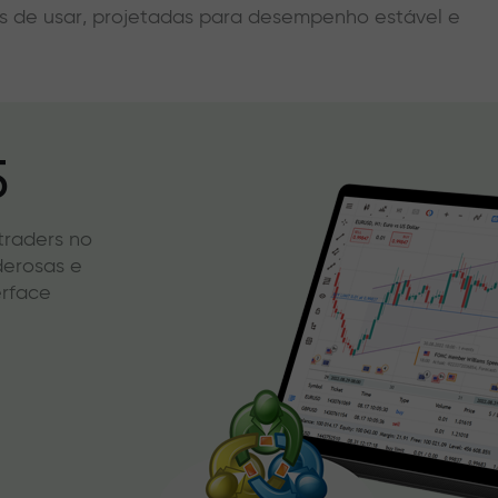
eis de usar, projetadas para desempenho estável e
5
 traders no
derosas e
erface