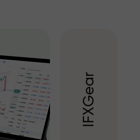
r
a
e
G
X
F
I