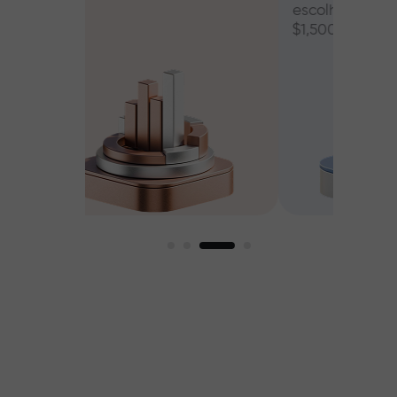
escolha um presente de até
00
$1,500
mos
r