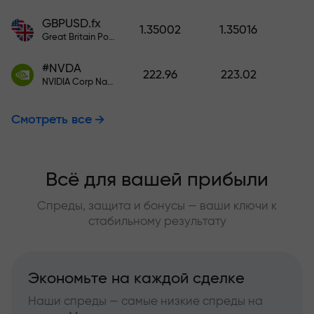
GBPUSD.fx
1.35002
1.35016
Great Britain Pound vs US Dollar
#NVDA
222.96
223.02
NVIDIA Corp Nasdaq Stock Exchange (Nasdaq) USD
Смотреть все
Всё для вашей прибыли
Спреды, защита и бонусы — ваши ключи к
стабильному результату
Экономьте на каждой сделке
Наши спреды — самые низкие спреды на