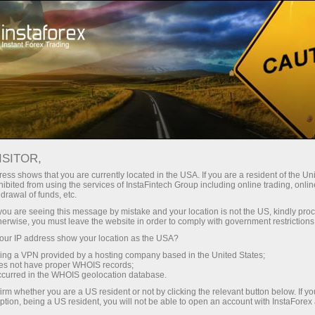
Минимальные
спреды — максимум выгоды
ISITOR,
ess shows that you are currently located in the USA. If you are a resident of the Uni
Бонус 30%
ibited from using the services of InstaFintech Group including online trading, online
С InstaForex вы получаете
drawal of funds, etc.
доступ к действительно
на каждый депозит
k you are seeing this message by mistake and your location is not the US, kindly pro
конкурентным возможностям:
herwise, you must leave the website in order to comply with government restrictions
кредитное плечо до 1:5000, одни
ur IP address show your location as the USA?
Скорость
из лучших спредов и комиссий
sing a VPN provided by a hosting company based in the United States;
на рынке, а также
oes not have proper WHOIS records;
в трейдинге и на трассе
occurred in the WHOIS geolocation database.
привлекательные условия для
irm whether you are a US resident or not by clicking the relevant button below. If y
торговли акциями и индексами
ption, being a US resident, you will not be able to open an account with InstaForex
Ваш личный джекпот подарков
Мы разработали бонусную