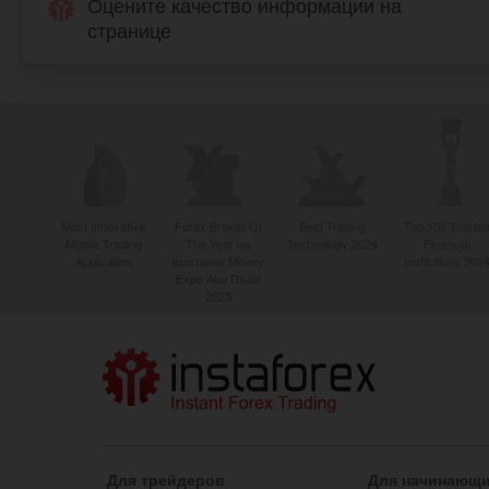
Оцените качество информации на
странице
Most Innovative
Forex Broker Of
Best Trading
Top 100 Truste
Mobile Trading
The Year на
Technology 2024
Financial
Application
выставке Money
Institutions 202
Expo Abu Dhabi
2025
Для трейдеров
Для начинающ