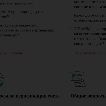
после заявки на 
 я стану партнером?
системе и зачем 
я могу привлекать других
Какой должна быт
нтов?
чтобы участвова
ствуют ли какие-либо
Я ПАММ инвестор
ничения на снятие партнерских
на инвестирование
ссионных?
статус заявки "ож
синхронизации"?
зать больше
Показать больше
осы по верификации счета
Общие вопрос