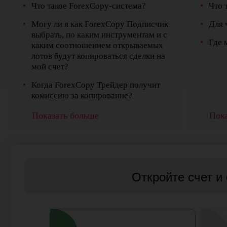
Что такое ForexCopy-система?
Что 
Могу ли я как ForexCopy Подписчик
Для 
выбрать, по каким инструментам и с
Где 
каким соотношением открываемых
лотов будут копироваться сделки на
мой счет?
Когда ForexCopy Трейдер получит
комиссию за копирование?
Показать больше
Пока
Откройте счет и