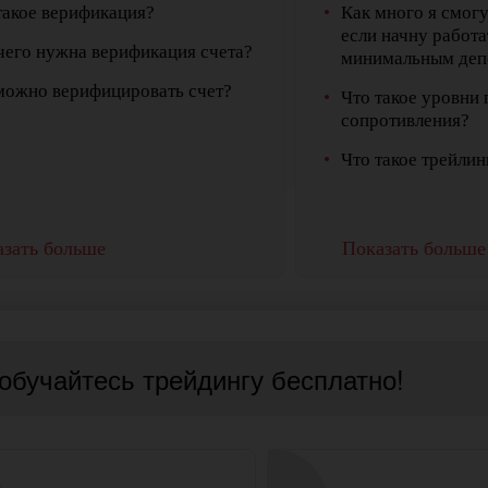
такое верификация?
Как много я смогу
если начну работ
чего нужна верификация счета?
минимальным деп
можно верифицировать счет?
Что такое уровни
сопротивления?
Что такое трейлин
зать больше
Показать больше
 обучайтесь трейдингу бесплатно!
Открыть
Открыть
торговый
реальный счёт
Торгуйте
Торгуйте