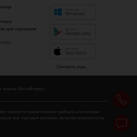
аница
я
ртнера
ва для партнеров
ество
Смотреть еще...
м знаком ИнстаФорекс
ожет принести значительную прибыль или потерю
имаете все торговые рисками, включая возможности.