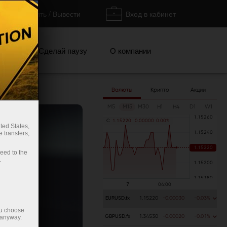
Пополнить / Вывести
Вход в кабинет
кции
Сделай паузу
О компании
Валюты
Крипто
Акции
M5
M15
M30
H1
H4
D1
W1
C
1
.
1
5
2
2
0
0
.
0
0
0
0
0
0
.
0
0
%
ted States,
 transfers,
ceed to the
.
EURUSD.fx
1.15220
-0.00030
-0.03%
ou choose
 anyway.
GBPUSD.fx
1.34530
-0.00020
-0.01%