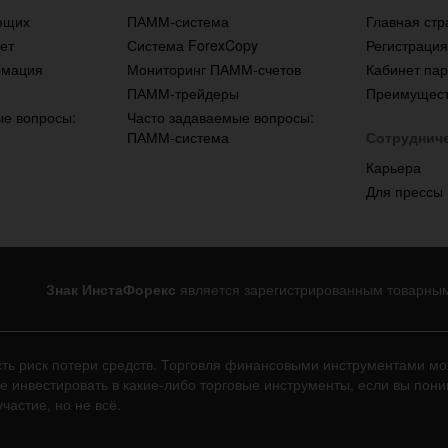
ющих
ПАММ-система
Главная стр
ет
Система ForexCopy
Регистраци
рмация
Мониторинг ПАММ-счетов
Кабинет па
ПАММ-трейдеры
Преимущест
ые вопросы:
Часто задаваемые вопросы:
ПАММ-система
Сотруднич
Карьера
Для прессы
Знак ИнстаФорекс
является зарегистрированным товарны
сть риск потери средств. Торговля финансовыми инструментами м
не инвестировать в какие-либо торговые инструменты, если вы пон
частие, но не всё.