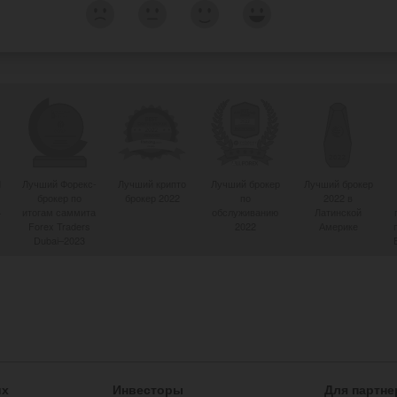
d
Лучший Форекс-
Лучший крипто
Лучший брокер
Лучший брокер
брокер по
брокер 2022
по
2022 в
4
итогам саммита
обслуживанию
Латинской
Forex Traders
2022
Америке
Dubai–2023
их
Инвесторы
Для партне