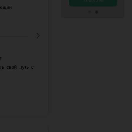
4
5
ающий
Учитесь с преподавателем
т
ть свой путь с