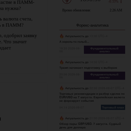
участие в ПАММ-
она нужна?
ь валюта счета,
ть в ПАММ?
Форекс-аналитика
, одобрил заявку
Актуальность до
13:00 UTC--4
. Что значит
А король-то голый...
идает
19:20 2026-08-
Фундаментальный
06
анализ
Актуальность до
14:00 UTC--4
Трамп начинает подготовку к выборам
20:06 2026-08-
Фундаментальный
06
анализ
Актуальность до
22:00 2026-08-07 UTC--4
Торговые рекомендации и разбор сделок по
EUR/USD на 7 августа. Европейская валюта
не форсирует события
04:14 2026-08-07
Торговый план
ы
Актуальность до
21:00 2026-08-07 UTC--4
Обзор пары GBP/USD. 7 августа. Судный
день для доллара