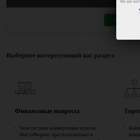
We are sorr
Открыть торг
Выберите интересующий вас раздел:
Финансовые вопросы
Торг
Чем система конвертации курсов
Каки
ИнстаФорекс при пополнении и
комп