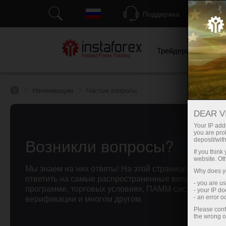
Поддержка
Трейдерам
Н
Начинающим
Частые вопросы
DEAR V
Your IP addr
you are proh
Возникли вопросы?
deposit/with
If you thin
website. Ot
Мы знаем на них ответы! На этой странице мы поста
Why does yo
ответить на самые распространенные вопросы о па
- you are u
программе, торговых условиях, ПАММ-системе, реги
- your IP d
верификации и многом другом.
- an error 
Please conf
the wrong o