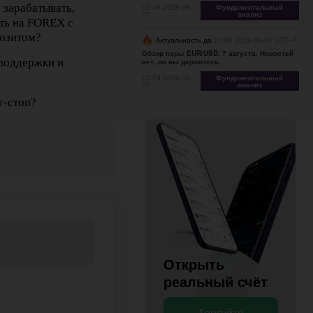
 зарабатывать,
03:49 2026-08-
Фундаментальный
07
анализ
ать на FOREX с
озитом?
Актуальность до
21:00 2026-08-07 UTC--4
Обзор пары EUR/USD. 7 августа. Новостей
 поддержки и
нет, но вы держитесь
03:29 2026-08-
Фундаментальный
07
анализ
г-стоп?
Открыть
Открыть
торговый
реальный счёт
Торгуйте
Торгуйте