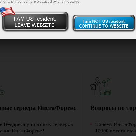
y for any inconvenience caused by this message.
овый счет
Открыть демосчет
овые сервера ИнстаФорекс
Вопросы по то
е IP-адреса у торговых серверов
Почему ИнстаФоре
ании ИнстаФорекс?
10000 вместо ста