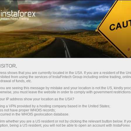
Открыть торговый счёт
Торговые платформы
ачинающим
Инвесторам
Партнерам
Промоа
ISITOR,
ess shows that you are currently located in the USA. If you are a resident of the Uni
ibited from using the services of InstaFintech Group including online trading, online
drawal of funds, etc.
3 бесплатных занятия от ИнстаФорекс -
k you are seeing this message by mistake and your location is not the US, kindly pro
herwise, you must leave the website in order to comply with government restrictions
ваши первые шаги к прибыли на Форекс!
рались
ur IP address show your location as the USA?
ртнерской
sing a VPN provided by a hosting company based in the United States;
страции,
Записаться на курс
oes not have proper WHOIS records;
occurred in the WHOIS geolocation database.
irm whether you are a US resident or not by clicking the relevant button below. If y
ption, being a US resident, you will not be able to open an account with InstaForex