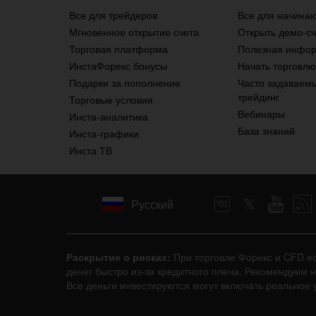
Все для трейдеров
Все для начина
Мгновенное открытие счета
Открыть демо-сч
Торговая платформа
Полезная инфо
ИнстаФорекс бонусы
Начать торговлю
Подарки за пополнение
Часто задаваем
трейдинг
Торговые условия
Вебинары
Инста-аналитика
База знаний
Инста-графики
Инста ТВ
Русский
Раскрытие о рисках:
При торговле Форекс и CFD е
денег быстро из-за кредитного плеча. Рекомендуем 
Все деньги инвестируются могут включать реальное у