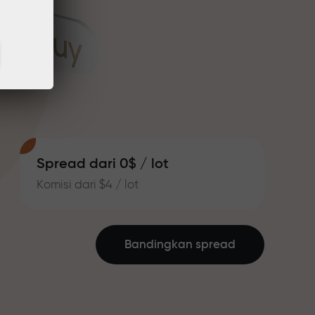
Spread dari 0$ / lot
Komisi dari $4 / lot
Bandingkan spread