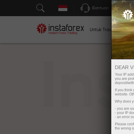
Bantuan
Untuk Traders
U
In
DEAR V
Your IP addr
you are proh
deposit/with
If you thin
website. Ot
Why does yo
- you are u
- your IP d
- an error 
Please conf
the wrong o