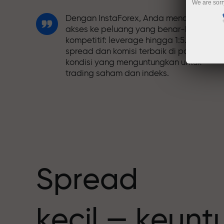
We are sorr
Dengan InstaForex, Anda mendapatkan
akses ke peluang yang benar-benar
kompetitif: leverage hingga 1:5.000,
spread dan komisi terbaik di pasar, dan
kondisi yang menguntungkan untuk
trading saham dan indeks.
Kami telah mengembangkan sistem
bonus yang membuat trading semakin
h
menarik. Setiap klien InstaForex dapat
menerima bonus hingga 30% dari deposi
mereka dan memanfaatkan promosi
serta penawaran spesial lainnya.
Spread
Kecepatan balap dan trading memiliki
kecil — keun
nilai yang sama. Aleš Loprais
menghadirkan unsur-unsur kecepatan