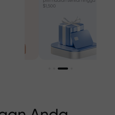
pilih hadiah senilai hingga
$1,500
asar