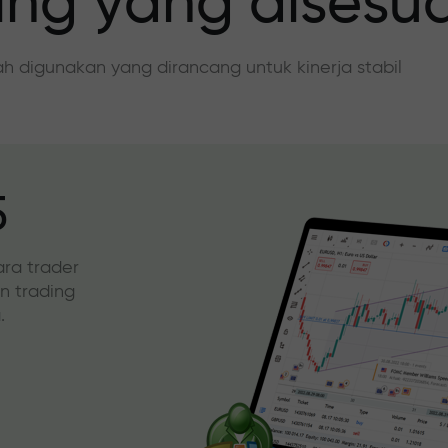
ing yang disesu
dah digunakan yang dirancang untuk kinerja stabil
5
ara trader
an trading
.