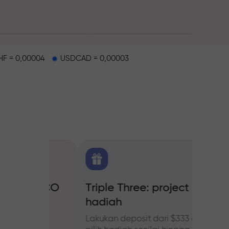
F = 0,00004
USDCAD = 0,00003
alap
 FX.CO
Triple Three: project
Bonus
hadiah
forex,
Ikuti p
tingka
Lakukan deposit dari $333 dan