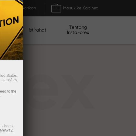
Deposit/Penarikan
Masuk ke Kabinet
Tentang
mo
Istirahat
InstaForex
rex
ted States,
 transfers,
ceed to the
.
ou choose
 anyway.