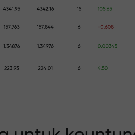
h hadiah senilai hingga $1,500
4341.95
4342.16
15
105.65
0
 risiko — kami
157.763
157.844
6
-0.608
1.34876
1.34976
6
0.00345
fit Anda
223.95
224.01
6
4.50
 X1000 —
erbesar pada p