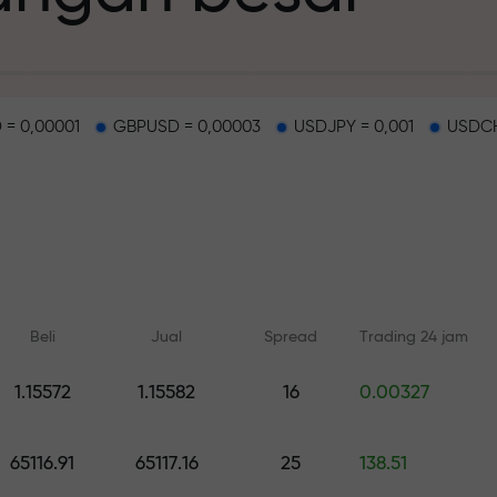
 = 0,00001
GBPUSD = 0,00003
USDJPY = 0,001
USDCH
deposit
g dan di track b
Beli
Jual
Spread
Trading 24 jam
n
1.15572
1.15582
16
0.00327
Pelatihan online
Analisis dengan
ah pribadi Anda
Belajar dari dasar — pelatihan
Prediksi harian untuk 
65116.91
65117.16
25
138.51
dan webinar untuk semua level
crypto, and futures