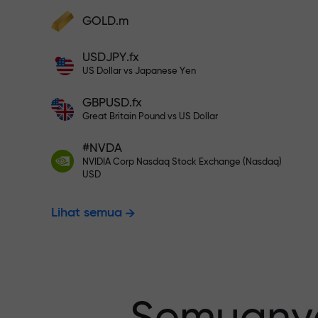
Deposit ke akun Anda $333 — pili
GOLD.m
Lakukan deposit dan terima bonus 1.000
kali lebih besar dari deposit Anda. X100
USDJPY.fx
Trading bebas
bukan salah ketik. Semakin besar
US Dollar vs Japanese Yen
depositnya, semakin tinggi
penggandanya.
GBPUSD.fx
menjamin pro
Great Britain Pound vs US Dollar
#NVDA
NVIDIA Corp Nasdaq Stock Exchange (Nasdaq)
Bonus hingga
USD
Lihat semua
pengganda t