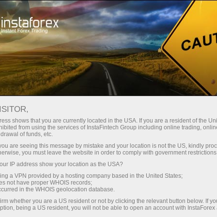
Pembukaan akun instan
Platform Trading
ntuk Pemula
Untuk Investor
Untuk Mitra
Pro
staFo
ISITOR,
ess shows that you are currently located in the USA. If you are a resident of the Uni
ibited from using the services of InstaFintech Group including online trading, online
drawal of funds, etc.
k you are seeing this message by mistake and your location is not the US, kindly pro
herwise, you must leave the website in order to comply with government restrictions
ur IP address show your location as the USA?
sing a VPN provided by a hosting company based in the United States;
oes not have proper WHOIS records;
occurred in the WHOIS geolocation database.
irm whether you are a US resident or not by clicking the relevant button below. If y
ption, being a US resident, you will not be able to open an account with InstaForex