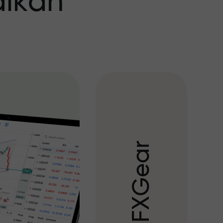
aikan
r
a
e
G
X
F