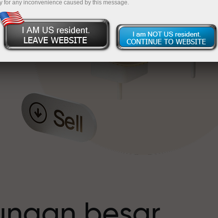
y for any inconvenience caused by this message.
t
tungan besar