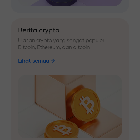
Berita crypto
Ulasan crypto yang sangat populer:
Bitcoin, Ethereum, dan altcoin
Lihat semua