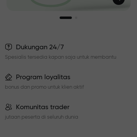
Dukungan 24/7
Spesialis tersedia kapan saja untuk membantu
Program loyalitas
bonus dan promo untuk klien aktif
Komunitas trader
jutaan peserta di seluruh dunia