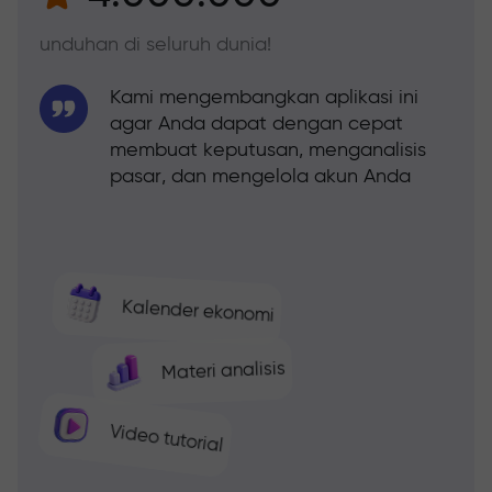
unduhan di seluruh dunia!
Kami mengembangkan aplikasi ini
agar Anda dapat dengan cepat
membuat keputusan, menganalisis
pasar, dan mengelola akun Anda
Kalender ekonomi
Materi analisis
Video tutorial