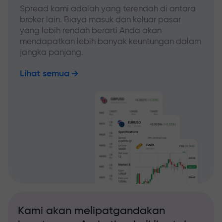
Spread kami adalah yang terendah di antara
broker lain. Biaya masuk dan keluar pasar
yang lebih rendah berarti Anda akan
mendapatkan lebih banyak keuntungan dalam
jangka panjang.
Lihat semua
Kami akan melipatgandakan