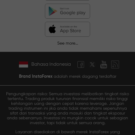
See more...
Bahasa Indonesia
Brand InstaForex
adalah merek dagang terdaftar
Pengungkapan risiko: Semua investasi melibatkan tingkat risiko
tertentu. Trading produk turunan finansial memiliki risiko tinggi
kehilangan uang dengan cepat karena leverage. Jangan
trading instrumen ini jika anda tidak memahami sepenuhnya
sifat dari transaksi yang anda masuki dan tingkat eksposur
anda sebenarnya. Investasi ini mungkin cocok untuk sebagian
investor, tapi tidak untuk semua orang.
Layanan disediakan di bawah merek InstaForex yang