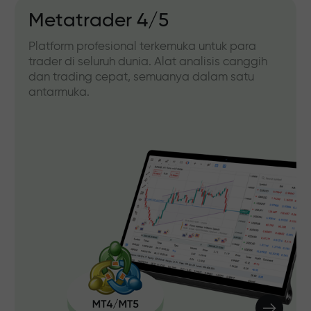
Metatrader 4/5
Platform profesional terkemuka untuk para
trader di seluruh dunia. Alat analisis canggih
dan trading cepat, semuanya dalam satu
antarmuka.