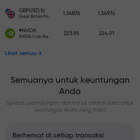
GBPUSD.fx
1.34876
1.34976
Great Britain Pound vs US Dollar
#NVDA
223.95
224.01
NVIDIA Corp Nasdaq Stock Exchange (Nasdaq) USD
Lihat semua
Semuanya untuk keuntungan
Anda
Spread, perlindungan, dan bonus adalah kunci untuk
keuntungan Anda yang stabil
Berhemat di setiap transaksi