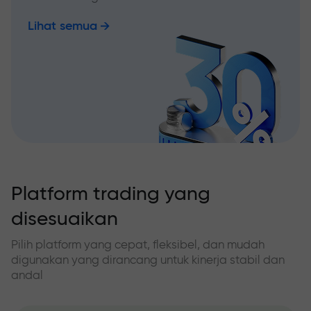
Lihat semua
Platform trading yang
disesuaikan
Pilih platform yang cepat, fleksibel, dan mudah
digunakan yang dirancang untuk kinerja stabil dan
andal