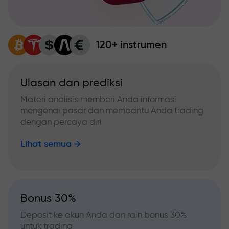
120+ instrumen
Ulasan dan prediksi
Materi analisis memberi Anda informasi
mengenai pasar dan membantu Anda trading
dengan percaya diri
Lihat semua
Bonus 30%
Deposit ke akun Anda dan raih bonus 30%
untuk trading