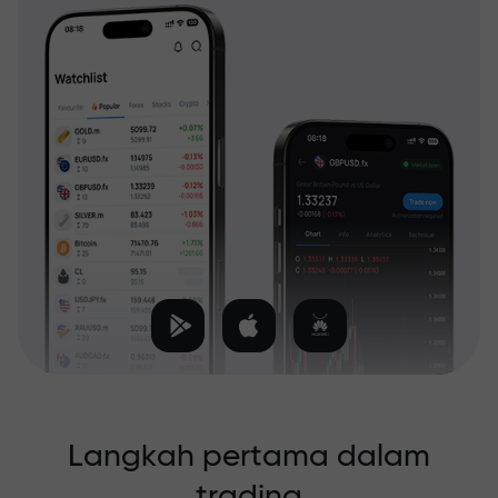
Langkah pertama dalam
trading