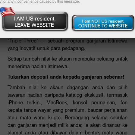
y for any inconvenience caused by this message.
27.02.2026 04:34 PM
InstaForex dengan sukacitanya memperkenalkan
“Triple Three” — sebuah program ganjaran istimewa
yang inovatif untuk para pedagang.
Setiap tambah nilai ke akaun membuka peluang untuk
menerima hadiah istimewa.
Tukarkan deposit anda kepada ganjaran sebenar!
Tambah nilai ke akaun dagangan anda dan pilih
tawaran hadiah daripada katalog eksklusif, termasuk
iPhone terkini, MacBook, konsol permainan, fon
kepala tanpa wayar yang premium, baucar perjalanan
atau mata wang kripto. Berdagang selama sebulan
dan ganjaran menjadi milik anda; ia akan dihantar ke
alamat anda atau dibayar dalam bentuk mata wang