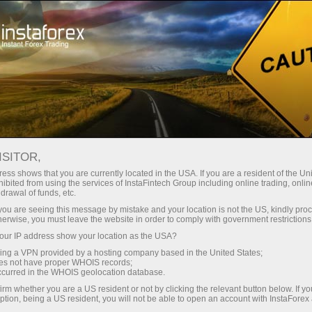
Mengenai InstaForex
Berita Syarikat
TRIPLE THREE OLEH
ISITOR,
INSTAFOREX: HADIAH
ess shows that you are currently located in the USA. If you are a resident of the Uni
ibited from using the services of InstaFintech Group including online trading, online
ISTIMEWA UNTUK DEPOSIT
drawal of funds, etc.
k you are seeing this message by mistake and your location is not the US, kindly pro
herwise, you must leave the website in order to comply with government restrictions
ur IP address show your location as the USA?
sing a VPN provided by a hosting company based in the United States;
angan
oes not have proper WHOIS records;
occurred in the WHOIS geolocation database.
irm whether you are a US resident or not by clicking the relevant button below. If y
o
ption, being a US resident, you will not be able to open an account with InstaForex