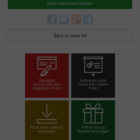
Mula menerima hadiah
Back to news list
Dapatkan
Sekiranya anda
keuntungan dari
masih baru dalam
dagangan Forex
Forex
Pembukaan akaun
Pembukaan akaun
dagangan
demo
Muat turun platform
Pilihan bonus
dagangan
kepada pelanggan