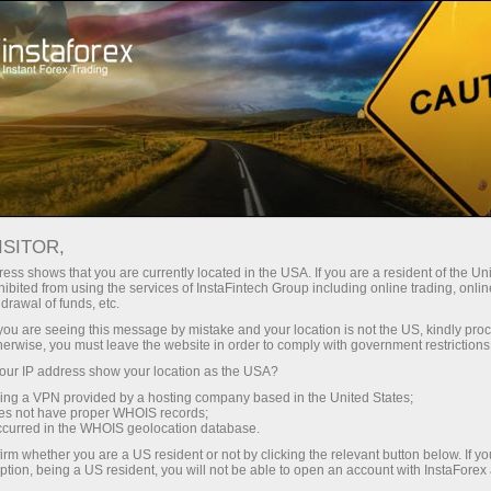
Mengenai InstaForex
Berita Syarikat
ISITOR,
ess shows that you are currently located in the USA. If you are a resident of the Uni
ibited from using the services of InstaFintech Group including online trading, online
drawal of funds, etc.
Berita InstaForex
k you are seeing this message by mistake and your location is not the US, kindly pro
herwise, you must leave the website in order to comply with government restrictions
Apakah anda ingin tahu tentang semua semasa
ur IP address show your location as the USA?
acara, pertandingan dan perubahan dalam
sing a VPN provided by a hosting company based in the United States;
InstaForex jadual perdagangan? Kemudian selamat
oes not have proper WHOIS records;
occurred in the WHOIS geolocation database.
datang ke Berita halaman, di mana tentang bahan-
irm whether you are a US resident or not by clicking the relevant button below. If y
bahan yang paling penting, berguna dan menarik
ption, being a US resident, you will not be able to open an account with InstaForex
diterbitkan!