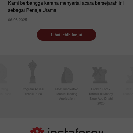
Kami berbangga kerana menyertai acara bersejarah ini
sebagai Penaja Utama
06.06.2025
Lihat lebih lanjut
Paling
Program Afiliasi
Most Innovative
Broker Forex
Best
sia 2020
Terbaik 2020
Mobile Trading
Terbaik di Money
Techno
Application
Expo Abu Dhabi
2025