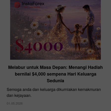
Melabur untuk Masa Depan: Menangi Hadiah
InstaForex di Ekspo Forex Dubai
bernilai $4,000 sempena Hari Keluarga
28.11.2024
Sedunia
Semoga anda dan keluarga dikurniakan kemakmuran
dan kejayaan.
01.05.2026