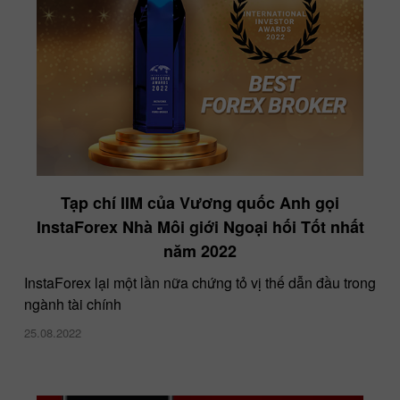
Tạp chí IIM của Vương quốc Anh gọi
InstaForex Nhà Môi giới Ngoại hối Tốt nhất
Tháng Năm là tháng Gửi tiền May mắn 8.000
năm 2022
USD!
11.05.2021
InstaForex lại một lần nữa chứng tỏ vị thế dẫn đầu trong
ngành tài chính
25.08.2022