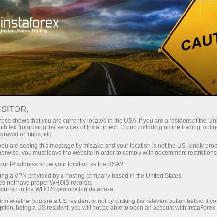
Giới thiệu về InstaForex
Tin tức công ty
ISITOR,
ess shows that you are currently located in the USA. If you are a resident of the Uni
ibited from using the services of InstaFintech Group including online trading, online
drawal of funds, etc.
InstaForex Tin Tức
k you are seeing this message by mistake and your location is not the US, kindly pro
herwise, you must leave the website in order to comply with government restrictions
Bạn có muốn biết về tất cả những sự kiện hiện tại
ur IP address show your location as the USA?
cuộc thi và những thay đổi trong InstaForex lịch
sing a VPN provided by a hosting company based in the United States;
giao dịch? Sau đó, chào mừng đến với Tin tức
oes not have proper WHOIS records;
occurred in the WHOIS geolocation database.
trang, nơi tài liệu về các quan trọng nhất hữu ích, và
irm whether you are a US resident or not by clicking the relevant button below. If y
thú vị được công bố!
ption, being a US resident, you will not be able to open an account with InstaForex