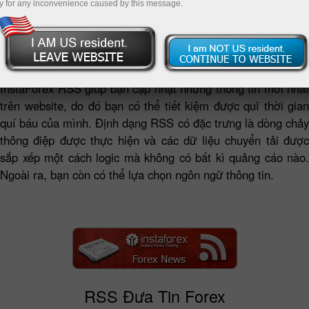
y for any inconvenience caused by this message.
Tin tức RSS của Công ty InstaForex đưa ra những phân tích,
đánh giá và nhận định mới nhất về thị trường Forex cũng
như những thông tin mới nhất về Công ty dưới một định
dạng thuận tiện nhất cho người dùng.
InstaForex RSS giúp bạn cập nhật những thông tin mới nhất
trên website, do đó bạn có thể tiết kiệm được quĩ thời gian
quí báu của mình. Định dạng RSS có đặc trưng là dòng chảy
thông điệp được thực hiện và các dữ liệu chuyển tải được
sắp xếp một cách logic mà không có bất kì quảng cáo nào.
Ngoài ra, bạn còn có thể lựa chọn ngôn ngữ thông tin.
RSS Đưa Tin Forex