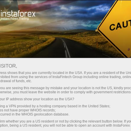
RSS InstaForex
NGUỒN CẤP TIN TỨC FOREX
RSS CỦA INSTAFOREX
ISITOR,
ess shows that you are currently located in the USA. If you are a resident of the Uni
ibited from using the services of InstaFintech Group including online trading, online
drawal of funds, etc.
k you are seeing this message by mistake and your location is not the US, kindly pro
Mở tài khoản giao dịch
herwise, you must leave the website in order to comply with government restrictions
ur IP address show your location as the USA?
Mở tài khoản demo
sing a VPN provided by a hosting company based in the United States;
oes not have proper WHOIS records;
occurred in the WHOIS geolocation database.
irm whether you are a US resident or not by clicking the relevant button below. If y
ption, being a US resident, you will not be able to open an account with InstaForex