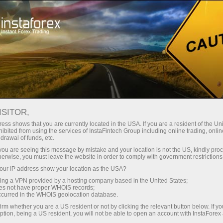
About InstaForex
Tài liệu chính
ISITOR,
Tài liệu chính
ess shows that you are currently located in the USA. If you are a resident of the Uni
ibited from using the services of InstaFintech Group including online trading, online
drawal of funds, etc.
Trên trang này, bạn có thể tìm thấy những tài
k you are seeing this message by mistake and your location is not the US, kindly pro
liệu cơ bản điều tiết các mối quan hệ giữa
herwise, you must leave the website in order to comply with government restrictions
InstaForex và các khách hàng của mình. Chúng
ur IP address show your location as the USA?
tôi khuyên bạn nên xem xét kỹ lưỡng tất cả
sing a VPN provided by a hosting company based in the United States;
chúng với sự cẩn thận và quan tâm đúng mức.
oes not have proper WHOIS records;
occurred in the WHOIS geolocation database.
Những tài liệu này cung cấp cái nhìn sâu sắc
phạm vi hoạt động, quyền lợi và nghĩa vụ của
irm whether you are a US resident or not by clicking the relevant button below. If y
ption, being a US resident, you will not be able to open an account with InstaForex
cả công ty môi giới và khách hàng của mình.