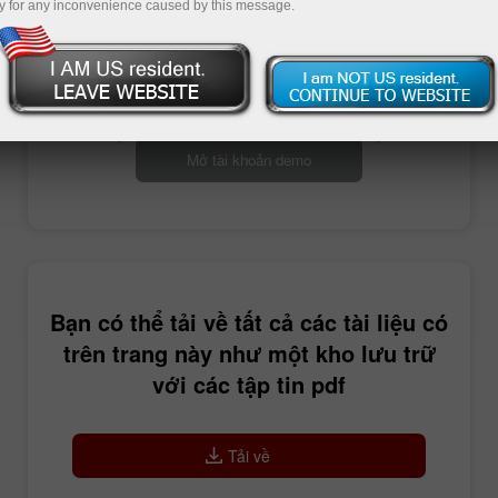
y for any inconvenience caused by this message.
Mở tài khoản giao dịch
Mở tài khoản demo
Bạn có thể tải về tất cả các tài liệu có
trên trang này như một kho lưu trữ
với các tập tin pdf
Tải về