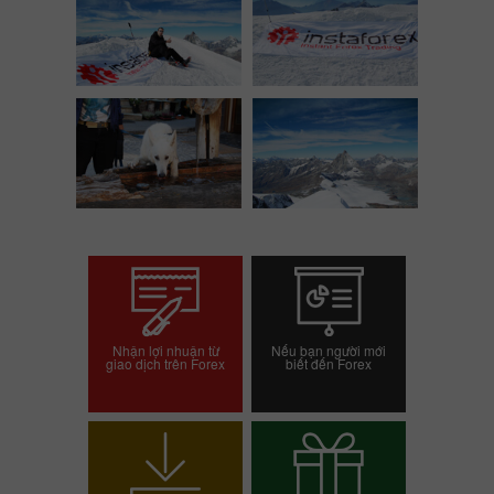
Nhận lợi nhuận từ
Nếu bạn người mới
giao dịch trên Forex
biết đến Forex
Mở tài khoản giao dịch
Mở tài khoản demo