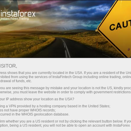
Các chiến dịch
Sự kiện
Giao dịch hàng đầu
ISITOR,
Trade on top with
ess shows that you are currently located in the USA. If you are a resident of the Uni
ibited from using the services of InstaFintech Group including online trading, online
InstaForex
drawal of funds, etc.
k you are seeing this message by mistake and your location is not the US, kindly pro
herwise, you must leave the website in order to comply with government restrictions
InstaForex team strives to provide its clients
ur IP address show your location as the USA?
and partners with top-quality services. We stay
sing a VPN provided by a hosting company based in the United States;
true to our commitment in everything we do. We
oes not have proper WHOIS records;
offer a wide range of financial instruments,
occurred in the WHOIS geolocation database.
ensure you have favorable trading conditions
irm whether you are a US resident or not by clicking the relevant button below. If y
ption, being a US resident, you will not be able to open an account with InstaForex
and highly professional customer support, and