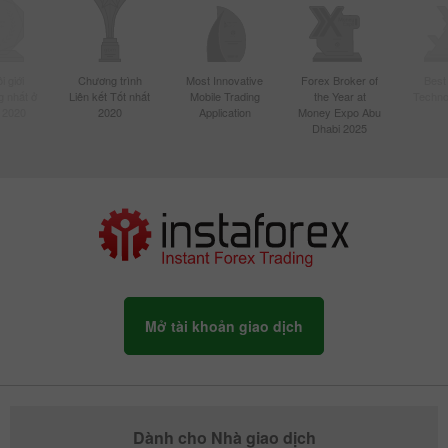
 giới
Chương trình
Most Innovative
Forex Broker of
Best
 nhất ở
Liên kết Tốt nhất
Mobile Trading
the Year at
Techno
 2020
2020
Application
Money Expo Abu
Dhabi 2025
Mở tài khoản giao dịch
Dành cho Nhà giao dịch