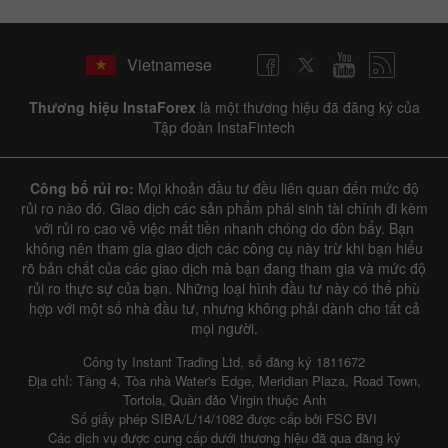
Vietnamese
Thương hiệu InstaForex
là một thương hiệu đã đăng ký của
Tập đoàn InstaFintech
Công bố rủi ro:
Mọi khoản đầu tư đều liên quan đến mức độ
rủi ro nào đó. Giao dịch các sản phẩm phái sinh tài chính đi kèm
với rủi ro cao về việc mất tiền nhanh chóng do đòn bẩy. Bạn
không nên tham gia giao dịch các công cụ này trừ khi bạn hiểu
rõ bản chất của các giao dịch mà bạn đang tham gia và mức độ
rủi ro thực sự của bạn. Những loại hình đầu tư này có thể phù
hợp với một số nhà đầu tư, nhưng không phải dành cho tất cả
mọi người.
Công ty Instant Trading Ltd, số đăng ký 1811672
Địa chỉ: Tầng 4, Tòa nhà Water's Edge, Meridian Plaza, Road Town,
Tortola, Quần đảo Virgin thuộc Anh
Số giấy phép SIBA/L/14/1082 được cấp bởi FSC BVI
Các dịch vụ được cung cấp dưới thương hiệu đã qua đăng ký