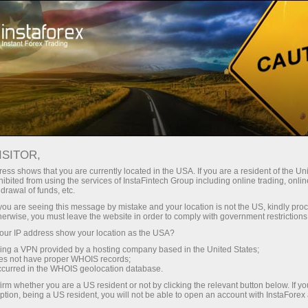
For Beginners
Analysis for Beginners
Analysis for Beginners
ISITOR,
ess shows that you are currently located in the USA. If you are a resident of the Uni
ibited from using the services of InstaFintech Group including online trading, online
drawal of funds, etc.
For those of you who have just started trading Forex,
we have prepared a selection of analytical materials.
k you are seeing this message by mistake and your location is not the US, kindly pro
herwise, you must leave the website in order to comply with government restrictions
These articles will help you choose financial
instruments, show how to work with technical
ur IP address show your location as the USA?
analysis, and will give you an idea of how to develop
sing a VPN provided by a hosting company based in the United States;
oes not have proper WHOIS records;
your own trading strategy.
occurred in the WHOIS geolocation database.
irm whether you are a US resident or not by clicking the relevant button below. If y
ption, being a US resident, you will not be able to open an account with InstaForex