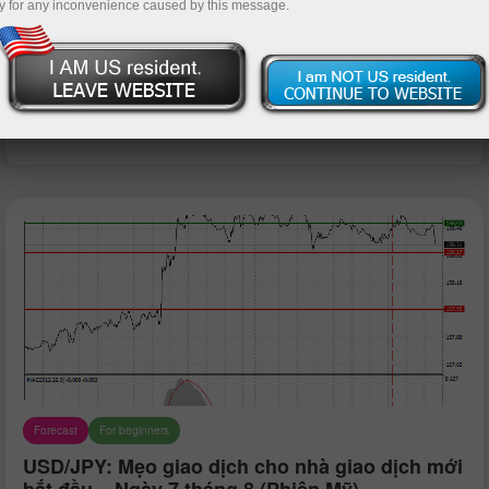
y for any inconvenience caused by this message.
Nạp tiền gửi
Rút tiền
Forecast
For beginners
USD/JPY: Mẹo giao dịch cho nhà giao dịch mới
bắt đầu – Ngày 7 tháng 8 (Phiên Mỹ)