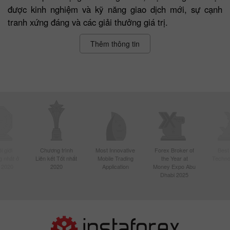
được kinh nghiệm và kỹ năng giao dịch mới, sự cạnh
tranh xứng đáng và các giải thưởng giá trị.
Thêm thông tin
 giới
Chương trình
Most Innovative
Forex Broker of
Best
 nhất ở
Liên kết Tốt nhất
Mobile Trading
the Year at
Techno
 2020
2020
Application
Money Expo Abu
Dhabi 2025