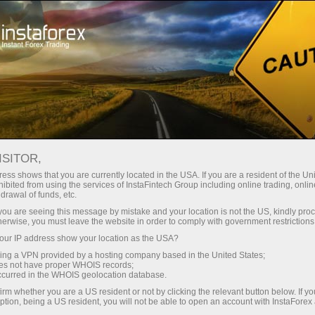
Các chiến dịch
Sự kiện
Máy bay InstaForex
ISITOR,
Chạm tới bầu trời cùng
ess shows that you are currently located in the USA. If you are a resident of the Uni
InstaForex!
ibited from using the services of InstaFintech Group including online trading, online
drawal of funds, etc.
k you are seeing this message by mistake and your location is not the US, kindly pro
herwise, you must leave the website in order to comply with government restrictions
InstaForex ký thỏa thuận với Hãng hàng không
ur IP address show your location as the USA?
Czech về máy bay mang nhãn hiệu InstaForex
sing a VPN provided by a hosting company based in the United States;
oes not have proper WHOIS records;
occurred in the WHOIS geolocation database.
irm whether you are a US resident or not by clicking the relevant button below. If y
ption, being a US resident, you will not be able to open an account with InstaForex
ao dịch