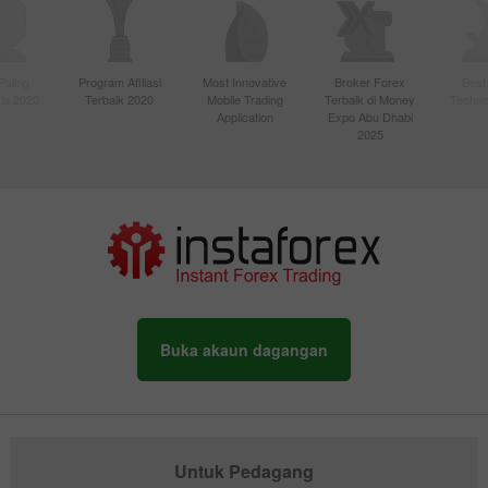
Paling
Program Afiliasi
Most Innovative
Broker Forex
Best
sia 2020
Terbaik 2020
Mobile Trading
Terbaik di Money
Techno
Application
Expo Abu Dhabi
2025
Buka akaun dagangan
Untuk Pedagang