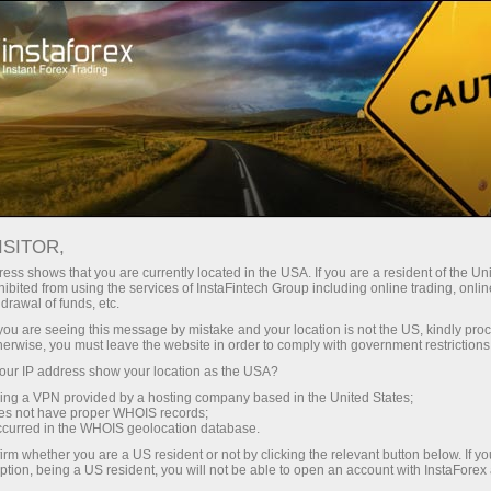
Mengenai InstaForex
Berita Syarikat
MELABUR UNTUK MASA
ISITOR,
DEPAN: MENANGI HADIAH
ess shows that you are currently located in the USA. If you are a resident of the Uni
ibited from using the services of InstaFintech Group including online trading, online
BERNILAI $4,000 SEMPENA
drawal of funds, etc.
k you are seeing this message by mistake and your location is not the US, kindly pro
HARI KELUARGA SEDUNIA
herwise, you must leave the website in order to comply with government restrictions
ur IP address show your location as the USA?
sing a VPN provided by a hosting company based in the United States;
oes not have proper WHOIS records;
occurred in the WHOIS geolocation database.
angan
irm whether you are a US resident or not by clicking the relevant button below. If y
ption, being a US resident, you will not be able to open an account with InstaForex