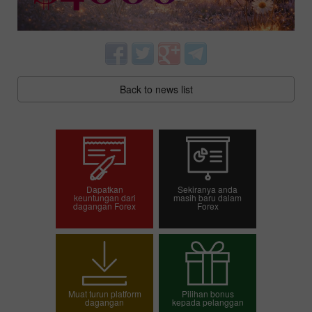
Back to news list
Dapatkan
Sekiranya anda
keuntungan dari
masih baru dalam
dagangan Forex
Forex
Pembukaan akaun
Pembukaan akaun
dagangan
demo
Muat turun platform
Pilihan bonus
dagangan
kepada pelanggan