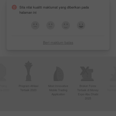
Sila nilai kualiti maklumat yang diberikan pada
halaman ini
FX-1 Rally
Real Scalping
Beri maklum balas
Lucky Trader
Paling
Program Afiliasi
Most Innovative
Broker Forex
Best
sia 2020
Terbaik 2020
Mobile Trading
Terbaik di Money
Techno
Application
Expo Abu Dhabi
2025