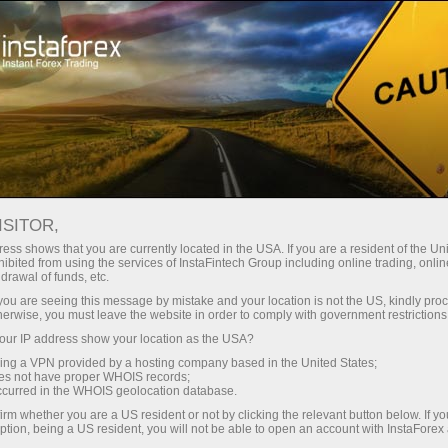
Pedagang baru
ISITOR,
Pedagang baru
ess shows that you are currently located in the USA. If you are a resident of the Uni
ibited from using the services of InstaFintech Group including online trading, online
drawal of funds, etc.
Halaman web ini sangat menarik minat mereka
k you are seeing this message by mistake and your location is not the US, kindly pro
yang telah memutuskan untuk mula berdagang
herwise, you must leave the website in order to comply with government restrictions
dalam talian, memulakan perjalanan ke dunia
ur IP address show your location as the USA?
kewangan. Malah pedagang profesional dan
sing a VPN provided by a hosting company based in the United States;
berjaya pernah menjadi pedagang baru seperti
oes not have proper WHOIS records;
occurred in the WHOIS geolocation database.
anda. Mereka mula mempelajari asas pasaran
dari awal. Nasib baik, kami telah memudahkan
irm whether you are a US resident or not by clicking the relevant button below. If y
ption, being a US resident, you will not be able to open an account with InstaForex
tugas ini untuk anda dan mengumpul bahan