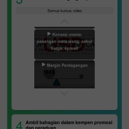
Spesifikasi pasangan
mata wang
Semua kursus video
Konsep utama:
pasangan mata wang, sebut
harga, spread
Margin Perdagangan
Lucky Trader
Swap
InstaForex Sniper
4
Ambil bahagian dalam kempen promosi
Analisis teknikal
dan peraduan