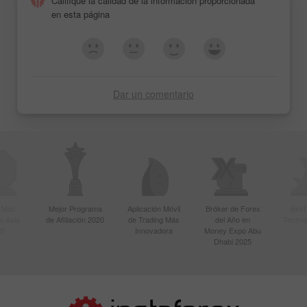
Califique la calidad de la información proporcionada
en esta página
Dar un comentario
r Más
Mejor Programa
Aplicación Móvil
Bróker de Forex
Best
n Asia
de Afiliación 2020
de Trading Más
del Año en
Techno
20
Innovadora
Money Expo Abu
Dhabi 2025