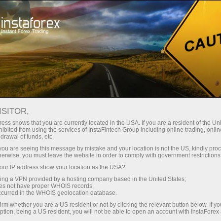
Campa�as
Concursos
Gran Carrera
ISITOR,
Gran Carrera
ess shows that you are currently located in the USA. If you are a resident of the Uni
ibited from using the services of InstaFintech Group including online trading, online
drawal of funds, etc.
�Gran Carrera de InstaForex es uno de los
k you are seeing this message by mistake and your location is not the US, kindly pro
concursos m�s populares entre las cuentas
herwise, you must leave the website in order to comply with government restrictions
demo! Incluye cuatro etapas y la final con el
ur IP address show your location as the USA?
premio de $55,000.
sing a VPN provided by a hosting company based in the United States;
oes not have proper WHOIS records;
occurred in the WHOIS geolocation database.
Register
irm whether you are a US resident or not by clicking the relevant button below. If y
ption, being a US resident, you will not be able to open an account with InstaForex