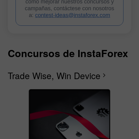
cómo mejorar nuestros concursos y
campañas, contáctese con nosotros
a:
contest-ideas@instaforex.com
Concursos de InstaForex
C
C
C
C
C
C
I
Trade Wise, Win Device
C
Fe
F
R
L
S
G
chevron_right