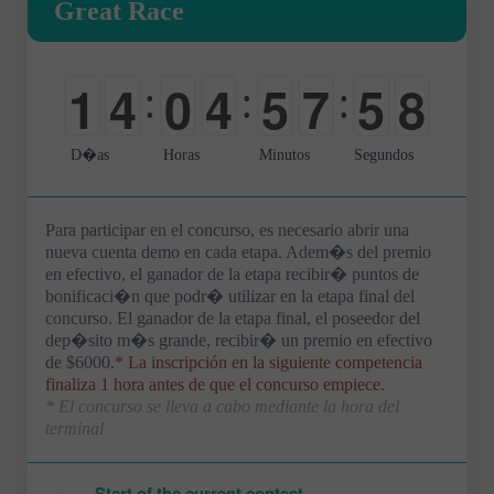
Great Race
1
4
0
4
5
7
5
7
:
:
:
0
0
-
0
0
8
0
8
D�as
Horas
Minutos
Segundos
Para participar en el concurso, es necesario abrir una
nueva cuenta demo en cada etapa. Adem�s del premio
en efectivo, el ganador de la etapa recibir� puntos de
bonificaci�n que podr� utilizar en la etapa final del
concurso. El ganador de la etapa final, el poseedor del
dep�sito m�s grande, recibir� un premio en efectivo
de $6000.
* La inscripción en la siguiente competencia
finaliza 1 hora antes de que el concurso empiece.
* El concurso se lleva a cabo mediante la hora del
terminal
Start of the current contest