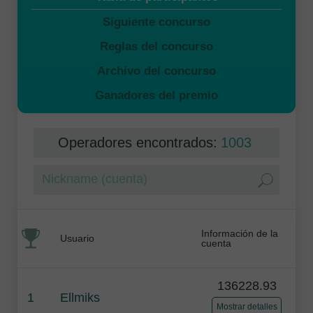
Siguiente concurso
Reglas del concurso
Archivo del concurso
Ganadores del premio
Operadores encontrados:
1003
Información de la
Usuario
cuenta
136228.93
1
Ellmiks
Mostrar detalles