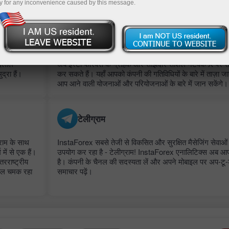
y for any inconvenience caused by this message.
x.com
 दलाल
अब इंस्टा फॉरेक्स के ग्राहक और साझेदार सोशल नेटवर्क X पर स
द्रा हैं।
कर सकते हैं। यहाँ आपको कंपनी की गतिविधियों के बारे में ताज़ा 
आप आने वाली योजनाओं और परियोजनाओं के बारे में जान सकेंगे।
टेलीग्राम
्राम के साथ
InstaForex सबसे तेजी से विकसित और सुरक्षित मैसेजिंग सेवाओं 
में से एक हैं।
उपयोग कर रहा है - टेलीग्राम! InstaForex एनालिटिक्स अब आप
तरराष्ट्रीय
है। कंपनी के चैनल की सदस्यता लें और अपने मोबाइल पर अप-टू-ड
्जवल चमक रहा
समाचार पढ़ें।