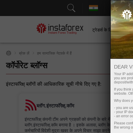
सहायत
ट्रेडर्स के लिए
श
ब्रेक लें
हम सामाजिक नेटवर्क में हैं
कॉर्पोरेट ब्लॉग्स
ट्रेडिंग खाता खोलें
DEAR V
Your IP addr
you are proh
इंस्टाफॉरेक्ष् ब्लॉगों की आधिकारिक सूची नीचे दिए गए है:
deposit/with
If you thin
website. Ot
Why does yo
ब्लॉग.इंस्टाफॉरेक्ष्.कॉम
- you are u
- your IP d
- an error 
इंस्टाफॉरेक्ष् कंपनी टीम अपने ग्राहकों को कंपनी के बारे में विस्तृत जानक
Please conf
ब्लॉग.इंस्टाफॉरेक्ष्.कॉम बनाया है । इसके अलावा, ब्लॉग के पन्नों पर इंस्टाफॉ
the wrong o
कर्मचारियों विदेशी मुद्रा खबर के अपने विचार साझा करने और बाजार 