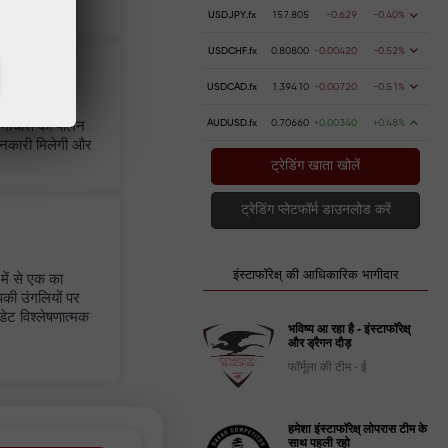
USDJPY.fx
157.805
-0.629
-0.40%
USDCHF.fx
0.80800
-0.00420
-0.52%
USDCAD.fx
1.39410
-0.00720
-0.51%
माचारों का पालन
AUDUSD.fx
0.70660
+0.00340
+0.48%
जानकारी मिलेगी और
ट्रेडिंग खाता खोलें
ट्रेडिंग प्लेटफॉर्म डाउनलोड करें
इंस्टाफॉरेक्ष् की आधिकारिक भागीदार
में से एक का
की उंगलियों पर
ेट विश्लेषणात्मक
भविष्य आ रहा है - इंस्टाफॉरेक्ष्
और ड्रैगन दौड़
फॉर्मूला की टीम - ई
हमेशा इंस्टाफॉरेक्ष् लोपरास टीम के
साथ पहली रहो