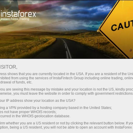
ा
तुरंत खाता खोलना
ट्रेडिंग प्लेटफॉर्म
जम
ुरुआती के लिए
निवेशकों के लिए
भागीदारों के लिए
अभिय
डेमो खाता खोलें
ISITOR,
ess shows that you are currently located in the USA. If you are a resident of the Uni
ibited from using the services of InstaFintech Group including online trading, online
drawal of funds, etc.
k you are seeing this message by mistake and your location is not the US, kindly pro
herwise, you must leave the website in order to comply with government restrictions
ur IP address show your location as the USA?
फेसबुक
sing a VPN provided by a hosting company based in the United States;
oes not have proper WHOIS records;
occurred in the WHOIS geolocation database.
ारी देने के लिए
अब इंस्टाफॉरेक्ष् ग्राहकों को दुनिया में सबसे लोकप्रिय सामाजिक ने
irm whether you are a US resident or not by clicking the relevant button below. If y
रेक्ष्
कंपनी की प्रोफ़ाइल पाते हैं और मित्र सूची में कंपनी के स्टाफ के स
ption, being a US resident, you will not be able to open an account with InstaForex
पर नवीनतम
सकते हैं।