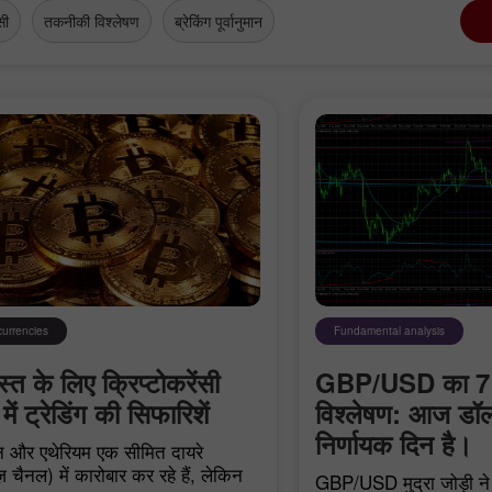
सी
तकनीकी विश्लेषण
ब्रेकिंग पूर्वानुमान
30% बोनस
चाणक्य डिपाजिट
currencies
Fundamental analysis
इंस्टा फोरेक्स क्लब बोनस
त के लिए क्रिप्टोकरेंसी
GBP/USD का 7 
में ट्रेडिंग की सिफारिशें
विश्लेषण: आज डॉल
निर्णायक दिन है।
 और एथेरियम एक सीमित दायरे
़ चैनल) में कारोबार कर रहे हैं, लेकिन
GBP/USD मुद्रा जोड़ी ने 