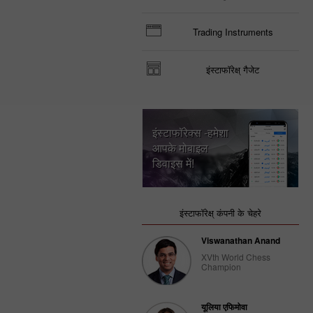
Trading Instruments
इंस्टाफॉरेक्ष् गैजेट
इंस्टाफॉरेक्स -हमेशा
आपके मोबाइल
डिवाइस में!
इंस्टाफॉरेक्ष् कंपनी के चेहरे
Viswanathan Anand
XVth World Chess
Champion
यूलिया एफिमोवा