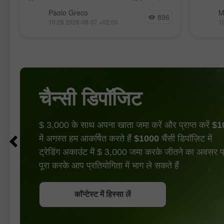
स्पॉट ET
फिर से ऊपर की ओर बढ़ना जारी रखने में विफल
बाजार मे
Paolo Greco
M
रही और पीछे हट गई। 1.1536–1.1542 क्षेत्र
896
10:28 2026-08-07 +02:00
1
और क्रिटिकल लाइन के नीचे समेकन
चैन्सी डिपॉजिट
$ 3,000 के साथ अपना खाता जमा करें और प्राप्त करें
$1
में अगस्त हम आकर्षित करते हैं
$1000
चैंसी डिपॉज़िट में
ट्रेडिंग अकाउंट में $ 3,000 जमा करके जीतने का अवसर प्रा
पूरा करके आप प्रतियोगिता में भाग ले सकते हैं
बोनस पायें
कॉन्टेस्ट में हिस्सा लें
कॉन्टेस्ट में हिस्सा लें
कॉन्टेस्ट में हिस्सा लें