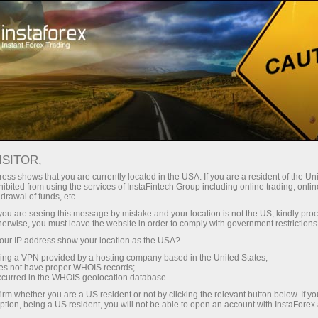
ट्रेडर्स के लिए
फॉरेक्स विश्लेषण
इकनोमिक कैलेंडर
ISITOR,
Economic Calendar
ess shows that you are currently located in the USA. If you are a resident of the Uni
ibited from using the services of InstaFintech Group including online trading, online
drawal of funds, etc.
Schedule of key economic indicators, events, and
k you are seeing this message by mistake and your location is not the US, kindly pro
news. Shows the time of publications, the
herwise, you must leave the website in order to comply with government restrictions
importance of the news, and its ability to influence
ur IP address show your location as the USA?
currency rates
sing a VPN provided by a hosting company based in the United States;
oes not have proper WHOIS records;
occurred in the WHOIS geolocation database.
irm whether you are a US resident or not by clicking the relevant button below. If y
Receive notifications about upcoming events
ption, being a US resident, you will not be able to open an account with InstaForex