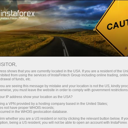
ट्रेडर्स के लिए
ट्रेडिंग शर्तें
वेब ट्रेडिंग प्लेटफॉर्म
WEBTRADER ऑनलाइन ट्रेडिंग
ISITOR,
प्लेटफॉर्म
ess shows that you are currently located in the USA. If you are a resident of the Uni
ibited from using the services of InstaFintech Group including online trading, online
drawal of funds, etc.
k you are seeing this message by mistake and your location is not the US, kindly pro
herwise, you must leave the website in order to comply with government restrictions
ट्रेडिंग खाता खोलें
ur IP address show your location as the USA?
sing a VPN provided by a hosting company based in the United States;
oes not have proper WHOIS records;
डेमो खाता खोलें
occurred in the WHOIS geolocation database.
irm whether you are a US resident or not by clicking the relevant button below. If y
ption, being a US resident, you will not be able to open an account with InstaForex