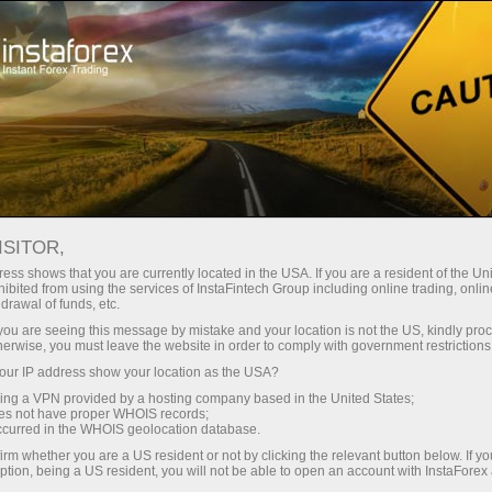
ट्रेडर्स के लिए
ट्रेडिंग शर्तें
ट्रेडिंग इंस्ट्रूमेंट्स
#BITCOIN
ISITOR,
Bitcoin
ess shows that you are currently located in the USA. If you are a resident of the Uni
ibited from using the services of InstaFintech Group including online trading, online
drawal of funds, etc.
k you are seeing this message by mistake and your location is not the US, kindly pro
64837.92
(
%)
07 Aug 2026 16:55
herwise, you must leave the website in order to comply with government restrictions
ur IP address show your location as the USA?
Buy
Sell
sing a VPN provided by a hosting company based in the United States;
oes not have proper WHOIS records;
64837.92
64837.67
occurred in the WHOIS geolocation database.
irm whether you are a US resident or not by clicking the relevant button below. If y
ption, being a US resident, you will not be able to open an account with InstaForex
50%
Traders' feedback
50%