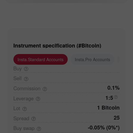
Instrument specification (#Bitcoin)
Insta.Standard Accounts
Insta.Pro Accounts
Insta
Buy
Sell
0.1%
Commission
1:5
Leverage
1 Bitcoin
Lot
25
Spread
-0.05% (0%*)
Buy
swap