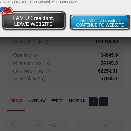
y for any inconvenience caused by this message.
Closing
64643.4
Maximum
price
65392.3
One week
high
65397.23
52-week
high
126216.69
Opening
64645.9
Minimum
price
64149.6
One week
low
62254.01
52-week
low
57808.1
About
Overview
समाचार
Technical
M1
M5
M15
M30
H1
H4
1D
1W
1M