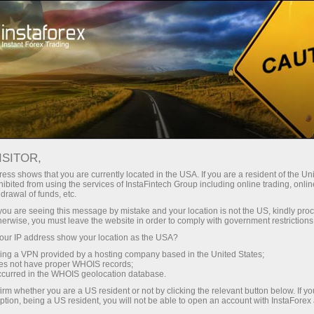
ट्रेडर्स के लिए
खाता पंजीकरण
ISITOR,
फॉरेक्स पर ट्रेड करने के लिए
ess shows that you are currently located in the USA. If you are a resident of the Uni
ibited from using the services of InstaFintech Group including online trading, online
एक लाइव खाता कैसे खोलें?
drawal of funds, etc.
k you are seeing this message by mistake and your location is not the US, kindly pro
herwise, you must leave the website in order to comply with government restrictions
एक लाइव खाता एक ब्रोकरेज कंपनी में एक सट्टेबाज द्वारा
ur IP address show your location as the USA?
खोले गए फॉरेक्स ट्रेड के लिए नकद जमा है। ऐसा खाता
sing a VPN provided by a hosting company based in the United States;
खोलने के लिए, एक व्यापारी को फॉरेक्स पर लॉन्ग/शॉर्ट
oes not have proper WHOIS records;
पोजीशन खोलने के लिए जमा करने की आवश्यकता होती है।
occurred in the WHOIS geolocation database.
irm whether you are a US resident or not by clicking the relevant button below. If y
ption, being a US resident, you will not be able to open an account with InstaForex