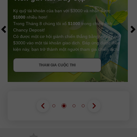
Ký quỹ tài khoản của bạn với $3000 và nhận được
$1000
nhiều hơn!
Trong Tháng 8 chúng tôi xổ
$1000
trong chiến dịch
Chancy Deposit!
Có được một cơ hội giành chiến thắng bằng việc ký quỹ
$3000 vào một tài khoản giao dịch. Đáp ứng được điều
kiện này, bạn trở thành một người tham gia chiến dịch.
NHẬN THƯỞNG
THAM GIA CUỘC THI
THAM GIA CUỘC THI
THAM GIA CUỘC THI