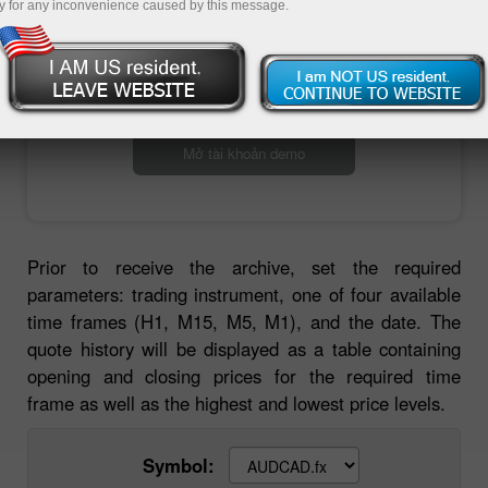
y for any inconvenience caused by this message.
Mở tài khoản giao dịch
Mở tài khoản demo
Prior to receive the archive, set the required
parameters: trading instrument, one of four available
time frames (H1, M15, M5, M1), and the date. The
quote history will be displayed as a table containing
opening and closing prices for the required time
frame as well as the highest and lowest price levels.
Symbol: