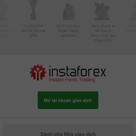
 giới
Chương trình
Most Innovative
Forex Broker of
Best
 nhất ở
Liên kết Tốt nhất
Mobile Trading
the Year at
Techno
 2020
2020
Application
Money Expo Abu
Dhabi 2025
Mở tài khoản giao dịch
Dành cho Nhà giao dịch