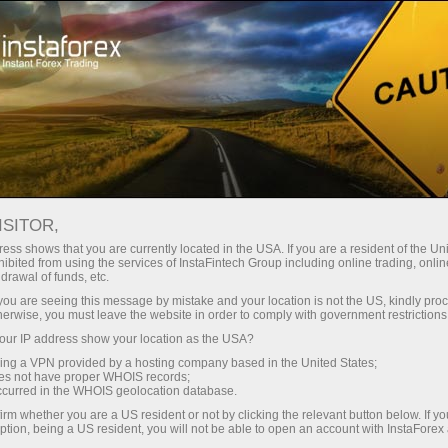
For Traders
InstaForex quotes archive
ISITOR,
InstaForex quotes
ess shows that you are currently located in the USA. If you are a resident of the Uni
ibited from using the services of InstaFintech Group including online trading, online
archive
drawal of funds, etc.
k you are seeing this message by mistake and your location is not the US, kindly pro
herwise, you must leave the website in order to comply with government restrictions
Quote history is the base of quality technical
ur IP address show your location as the USA?
analysis. The Quotes archive from InstaForex
sing a VPN provided by a hosting company based in the United States;
provides you with archive information on one of
oes not have proper WHOIS records;
the 72 most popular trading instruments, to wit:
occurred in the WHOIS geolocation database.
21 currency pairs, Gold and Silver, and CFDs
irm whether you are a US resident or not by clicking the relevant button below. If y
ption, being a US resident, you will not be able to open an account with InstaForex
on 49 shares.