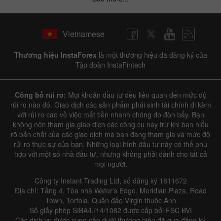
Vietnamese
Thương hiệu InstaForex
là một thương hiệu đã đăng ký của
Tập đoàn InstaFintech
Công bố rủi ro:
Mọi khoản đầu tư đều liên quan đến mức độ
rủi ro nào đó. Giao dịch các sản phẩm phái sinh tài chính đi kèm
với rủi ro cao về việc mất tiền nhanh chóng do đòn bẩy. Bạn
không nên tham gia giao dịch các công cụ này trừ khi bạn hiểu
rõ bản chất của các giao dịch mà bạn đang tham gia và mức độ
rủi ro thực sự của bạn. Những loại hình đầu tư này có thể phù
hợp với một số nhà đầu tư, nhưng không phải dành cho tất cả
mọi người.
Công ty Instant Trading Ltd, số đăng ký 1811672
Địa chỉ: Tầng 4, Tòa nhà Water's Edge, Meridian Plaza, Road
Town, Tortola, Quần đảo Virgin thuộc Anh
Số giấy phép SIBA/L/14/1082 được cấp bởi FSC BVI
Các dịch vụ được cung cấp dưới thương hiệu đã qua đăng ký