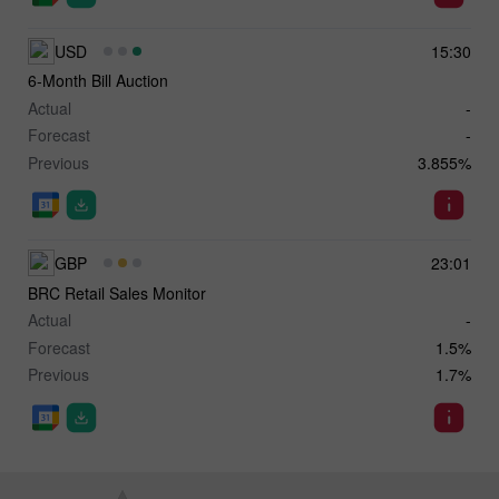
USD
15:30
6-Month Bill Auction
Actual
-
Forecast
-
Previous
3.855%
GBP
23:01
BRC Retail Sales Monitor
Actual
-
Forecast
1.5%
Previous
1.7%