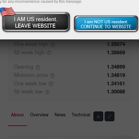
y for any inconvenience caused by this message.
50.26%
Traders' feedback
49.74%
Closing
1.34907
Maximum
price
1.35042
One week
high
1.35074
52-week
high
1.38669
Opening
1.34899
Minimum
price
1.34819
One week
low
1.34161
52-week
low
1.30088
About
Overview
News
Technical