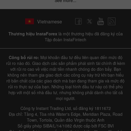
See more...
✕
Hide chart
Vietnamese
10 August 2025 - 10 August 2026
Thương hiệu InstaForex
là một thương hiệu đã đăng ký của
|
|
1 year
/
2 years
/
3 years
/
4 years
Actual
Forecast
Previous
Tập đoàn InstaFintech
Line
Bar
Công bố rủi ro:
Mọi khoản đầu tư đều liên quan đến mức độ
rủi ro nào đó. Giao dịch các sản phẩm phái sinh tài chính đi kèm
với rủi ro cao về việc mất tiền nhanh chóng do đòn bẩy. Bạn
không nên tham gia giao dịch các công cụ này trừ khi bạn hiểu
rõ bản chất của các giao dịch mà bạn đang tham gia và mức độ
rủi ro thực sự của bạn. Những loại hình đầu tư này có thể phù
Data not found
hợp với một số nhà đầu tư, nhưng không phải dành cho tất cả
mọi người.
Công ty Instant Trading Ltd, số đăng ký 1811672
Địa chỉ: Tầng 4, Tòa nhà Water's Edge, Meridian Plaza, Road
Details about the event
Town, Tortola, Quần đảo Virgin thuộc Anh
Số giấy phép SIBA/L/14/1082 được cấp bởi FSC BVI
History