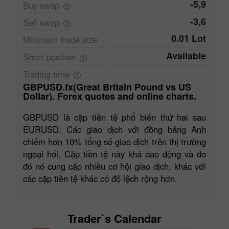
-5,9
Buy
swap
-3,6
Sell
swap
0.01 Lot
Minimum trade
size
Available
Short
position
Trading
time
GBPUSD.fx(Great Britain Pound vs US
Dollar). Forex quotes and online charts.
GBPUSD là cặp tiền tệ phổ biến thứ hai sau
EURUSD. Các giao dịch với đồng bảng Anh
chiếm hơn 10% tổng số giao dịch trên thị trường
ngoại hối. Cặp tiền tệ này khá dao động và do
đó nó cung cấp nhiều cơ hội giao dịch, khác với
các cặp tiền tệ khác có độ lệch rộng hơn.
Trader`s Calendar