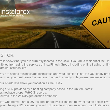
Dành cho Nhà giao dịch
Điều kiện giao dịch
Công cụ giao dịch
GBPUSD
ISITOR,
ess shows that you are currently located in the USA. If you are a resident of the Uni
ibited from using the services of InstaFintech Group including online trading, online
GBPUSD
drawal of funds, etc.
k you are seeing this message by mistake and your location is not the US, kindly pro
herwise, you must leave the website in order to comply with government restrictions
1.35053
(
%)
10 Aug 2026 08:23
ur IP address show your location as the USA?
sing a VPN provided by a hosting company based in the United States;
oes not have proper WHOIS records;
Buy
Sell
occurred in the WHOIS geolocation database.
irm whether you are a US resident or not by clicking the relevant button below. If y
1.35053
1.35023
ption, being a US resident, you will not be able to open an account with InstaForex