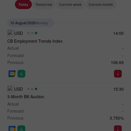
Today
Tomorrow
Current week
Current month
10 August 2026
Monday
USD
14:00
CB Employment Trends Index
Actual
-
Forecast
-
Previous
106.69
USD
15:30
3-Month Bill Auction
Actual
-
Forecast
-
Previous
3.750%