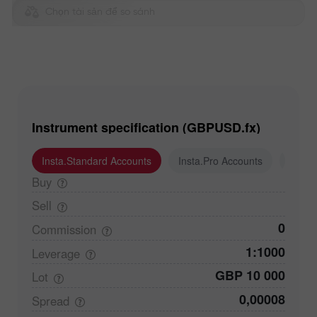
Chọn tài sản để so sánh
Instrument specification (GBPUSD.fx)
Insta.Standard Accounts
Insta.Pro Accounts
Insta
Buy
Sell
0
Commission
1:1000
Leverage
GBP 10 000
Lot
0,00008
Spread